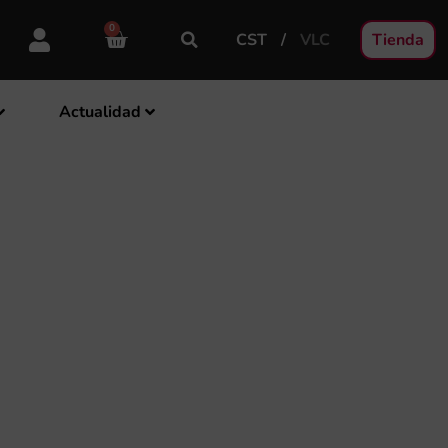
0
CST
VLC
Tienda
Actualidad
 FRANCESC CERDÀ,