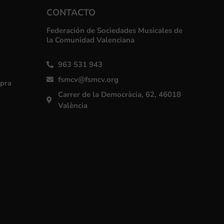
CONTACTO
Federación de Sociedades Musicales de
la Comunidad Valenciana
963 531 943
fsmcv@fsmcv.org
mpra
Carrer de la Democràcia, 62, 46018
València