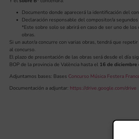
Y el
sobre B*
contendrá:
Documento donde aparecerá la identificación del conc
Declaración responsable del compositor/a segundos 
*Este sobre solo se abrirá en caso de ser uno de los c
obras.
Si un autor/a concurre con varias obras, tendrá que repeti
al concurso.
El plazo de presentación de las obras será desde el día sig
BOP de la provincia de València hasta el
16 de diciembre
Adjuntamos bases: Bases
Concurso Música Festera Franc
Documentación a adjuntar:
https://drive.google.com/drive