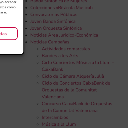
Banda Sinfónica de Mujeres
y/o acceder
Colecciones «Bitàcola Musical»
 datos como
ar el
Convocatorias Públicas
Joven Banda Sinfónica
Joven Orquesta Sinfónica
cias
Noticias Área Jurídico-Económica
Noticias Campañas
Actividades comarcales
Bandes a les Arts
Ciclo Conciertos Música a la Llum –
CaixaBank
Ciclo de Cámara Alquería Julià
Ciclo de Conciertos CaixaBank de
Orquestas de la Comunitat
Valenciana
Concurso CaixaBank de Orquestas
de la Comunitat Valenciana
Intercambios
Música a la Llum