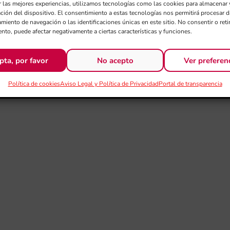
r las mejores experiencias, utilizamos tecnologías como las cookies para almacenar 
ación del dispositivo. El consentimiento a estas tecnologías nos permitirá procesar
miento de navegación o las identificaciones únicas en este sitio. No consentir o retir
nto, puede afectar negativamente a ciertas características y funciones.
pta, por favor
No acepto
Ver preferen
Política de cookies
Aviso Legal y Política de Privacidad
Portal de transparencia