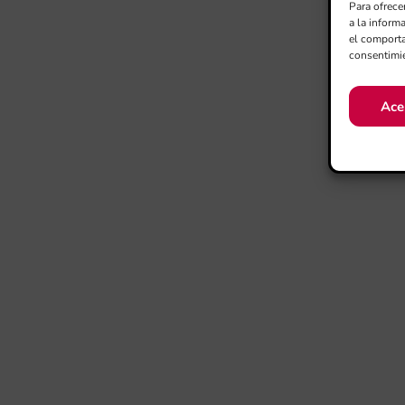
Para ofrece
a la inform
el comporta
consentimie
Ace