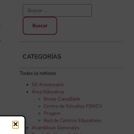
s
o
CATEGORÍAS
Todas la noticias
50 Aniversario
Área Educativa
Becas CaixaBank
Centro de Estudios FSMCV
Progem
Red de Centros Educativos
Asambleas Generales