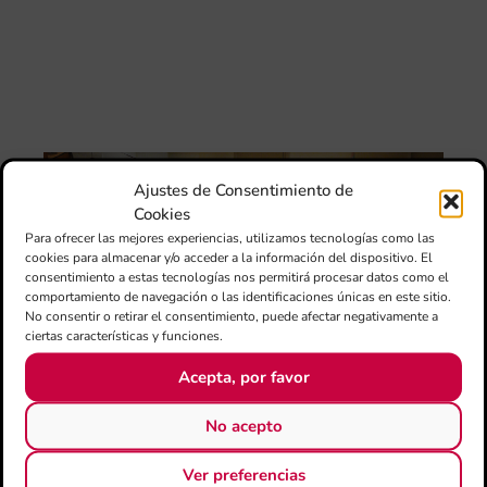
Juv
Tav
Val
“L
Sa
ten
La
Ba
Ajustes de Consentimiento de
Sin
Cookies
de 
Para ofrecer las mejores experiencias, utilizamos tecnologías como las
FS
cookies para almacenar y/o acceder a la información del dispositivo. El
ce
consentimiento a estas tecnologías nos permitirá procesar datos como el
25
comportamiento de navegación o las identificaciones únicas en este sitio.
ani
No consentir o retirar el consentimiento, puede afectar negativamente a
con
ciertas características y funciones.
es
la
Acepta, por favor
sin
Fer
Fe
No acepto
Má
jó
Ver preferencias
mú