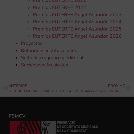
Premios EUTERPE 2021
Premios EUTERPE 2022
Premios EUTERPE Ángel Asunción 2023
Premios EUTERPE Ángel Asunción 2024
Premios EUTERPE Ángel Asunción 2025
Premios EUTERPE Ángel Asunción 2026
Proyectos
Relaciones institucionales
Sello discrográfico y editorial
Sociedades Musicales
ANTERIOR
PRÓXIMO
IV CONCURSO NACIONAL DE COMPOSICIÓN DE PASODOBLES “VILLA DE AYORA” 2024
La FSMCV lanza el nuevo Ciclo de Conciertos de Música de Cámara de las Sociedades Musicales en la Alquería Julià
FSMCV