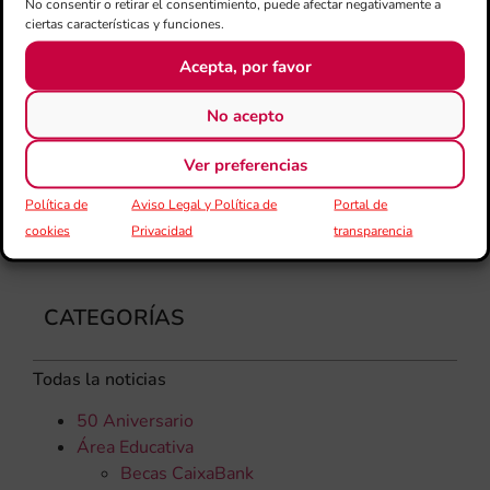
No consentir o retirar el consentimiento, puede afectar negativamente a
Gar
ciertas características y funciones.
una
Acepta, por favor
qu
rec
No acepto
Ver preferencias
Política de
Aviso Legal y Política de
Portal de
cookies
Privacidad
transparencia
CATEGORÍAS
Todas la noticias
50 Aniversario
Área Educativa
Becas CaixaBank