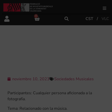
0
CST
VLC
FSMCV
Áreas de gestión
XX SALÓN MONOGRÁFICO DE
FOTOGRAFÍA CON TEMÁTICA
MUSICAL
Área educativa
Área artística
noviembre 10, 2023
Sociedades Musicales
Actualidad
Participantes: Cualquier persona aficionada a la
fotografía.
Tienda
Tema: Relacionado con la música.