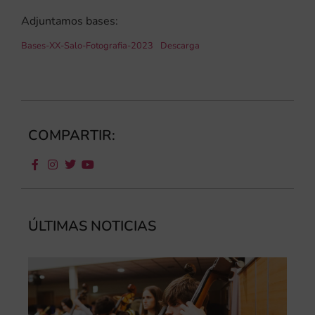
Adjuntamos bases:
Bases-XX-Salo-Fotografia-2023
Descarga
COMPARTIR:
ÚLTIMAS NOTICIAS
Ca
au
do
la
par