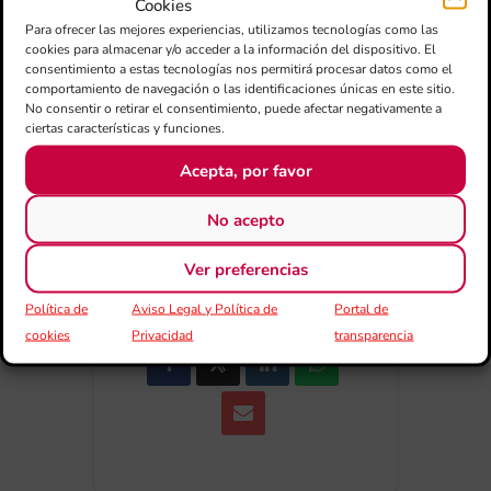
Cookies
+ Añadir a Google Calendar
Para ofrecer las mejores experiencias, utilizamos tecnologías como las
cookies para almacenar y/o acceder a la información del dispositivo. El
consentimiento a estas tecnologías nos permitirá procesar datos como el
+ exportación iCal / Outlook
comportamiento de navegación o las identificaciones únicas en este sitio.
No consentir o retirar el consentimiento, puede afectar negativamente a
ciertas características y funciones.
Acepta, por favor
No acepto
Ver preferencias
COMPARTIR ESTE EVENTO
Política de
Aviso Legal y Política de
Portal de
cookies
Privacidad
transparencia