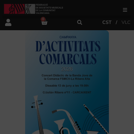
0
CST
VLC
FSMCV
Áreas de gestión
Área educativa
Área artística
Actualidad
Tienda