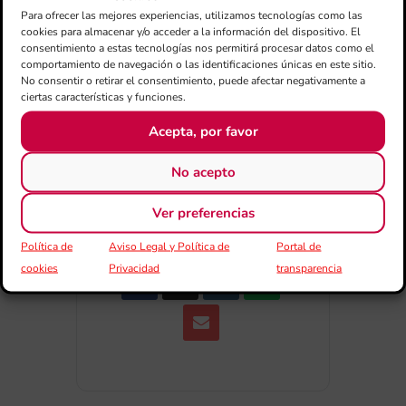
Para ofrecer las mejores experiencias, utilizamos tecnologías como las
cookies para almacenar y/o acceder a la información del dispositivo. El
Exportar + iCal / Outlook
consentimiento a estas tecnologías nos permitirá procesar datos como el
comportamiento de navegación o las identificaciones únicas en este sitio.
No consentir o retirar el consentimiento, puede afectar negativamente a
ciertas características y funciones.
Acepta, por favor
No acepto
COMPARTIR
ESDEVENIMENT
Ver preferencias
Política de
Aviso Legal y Política de
Portal de
cookies
Privacidad
transparencia