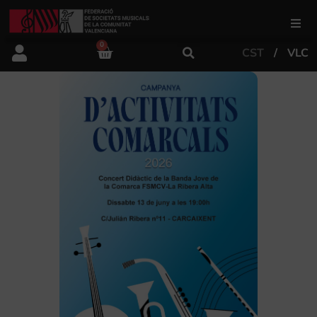
0
CST
VLC
FSMCV
Àrea de gestió
Àrea educativa
Àrea Artística
Actualitat
Tenda