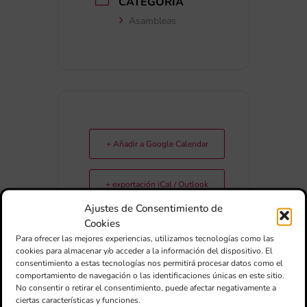
CATEGORÍA
Asambleas
+ Añadir a Google Calendar
+ exportación iCal / Outlook
Ajustes de Consentimiento de
Cookies
Para ofrecer las mejores experiencias, utilizamos tecnologías como las
cookies para almacenar y/o acceder a la información del dispositivo. El
consentimiento a estas tecnologías nos permitirá procesar datos como el
comportamiento de navegación o las identificaciones únicas en este sitio.
No consentir o retirar el consentimiento, puede afectar negativamente a
ciertas características y funciones.
COMPARTIR ESTE EVENTO