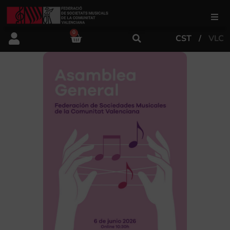
0
CST
VLC
FSMCV
Áreas de gestión
Área educativa
Área artística
Actualidad
Tienda