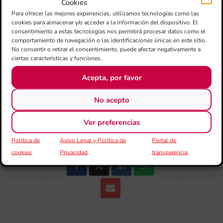
Cookies
+ Añadir a Google Calendar
Para ofrecer las mejores experiencias, utilizamos tecnologías como las
cookies para almacenar y/o acceder a la información del dispositivo. El
consentimiento a estas tecnologías nos permitirá procesar datos como el
+ exportación iCal / Outlook
comportamiento de navegación o las identificaciones únicas en este sitio.
No consentir o retirar el consentimiento, puede afectar negativamente a
ciertas características y funciones.
Acepta, por favor
No acepto
Ver preferencias
COMPARTIR ESTE EVENTO
Política de
Aviso Legal y Política de
Portal de
cookies
Privacidad
transparencia