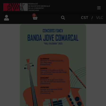
0
CST
VLC
FSMCV
Áreas de gestión
Área educativa
Área artística
Actualidad
Tienda