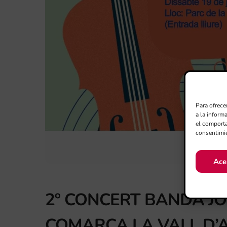
Para ofrece
a la inform
el comporta
consentimie
Ace
2º CONCERT BANDA J
COMARCA LA VALL D’