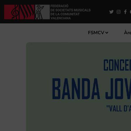
FSMCV
Àre