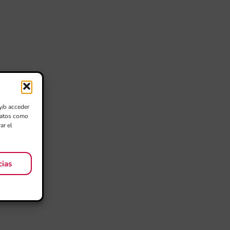
y/o acceder
 datos como
ar el
cias