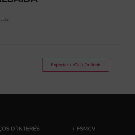
aida.
Exportar + iCal / Outlook
ÇOS D´INTERÉS
+ FSMCV