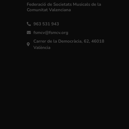
Federació de Societats Musicals de la
Comunitat Valenciana
963 531 943
fsmcv@fsmcv.org
Carrer de la Democràcia, 62, 46018
València