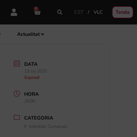
0
CST
VLC
Tenda
Actualitat
DATA
13 Jul 2025
Expired!
HORA
20:00
CATEGORIA
Activitats Comarcals