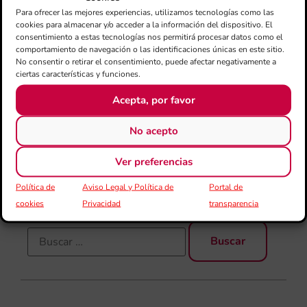
Má
Para ofrecer las mejores experiencias, utilizamos tecnologías como las
jó
cookies para almacenar y/o acceder a la información del dispositivo. El
mú
consentimiento a estas tecnologías nos permitirá procesar datos como el
fo
comportamiento de navegación o las identificaciones únicas en este sitio.
la 
No consentir o retirar el consentimiento, puede afectar negativamente a
baj
ciertas características y funciones.
dir
Acepta, por favor
de 
Día
Gar
No acepto
una
qu
Ver preferencias
rec
Política de
Aviso Legal y Política de
Portal de
cookies
Privacidad
transparencia