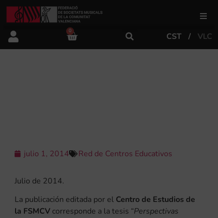
0
CST
VLC
FSMCV
Áreas de gestión
LAS ESCUELAS DE MÚSICA DE LAS
SOCIEDADES MUSICALES
VALENCIANAS
Área educativa
Área artística
julio 1, 2014
Red de Centros Educativos
Actualidad
Julio de 2014.
La publicación editada por el
Centro de Estudios de
Tienda
la FSMCV
corresponde a la tesis “
Perspectivas