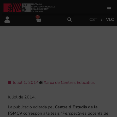
0
CST
VLC
FSMCV
Àrea de gestió
LES ESCOLES DE MÚSICA DE LES
SOCIETATS MUSICALS
VALENCIANES
Àrea educativa
Àrea Artística
Juliol 1, 2014
Xarxa de Centres Educatius
Actualitat
Juliol de 2014.
La publicació editada pel
Centre d’Estudis de la
Tenda
FSMCV
correspon a la tesis “
Perspectives docents de