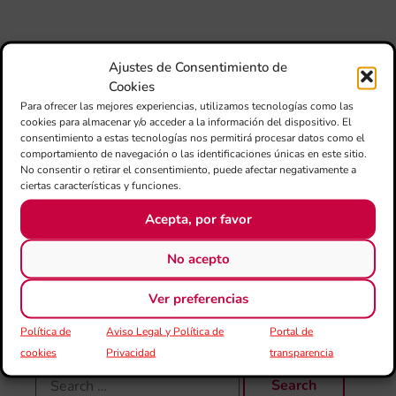
si
de 
Fe
Mé
Ajustes de Consentimiento de
80 
Cookies
mú
Para ofrecer las mejores experiencias, utilizamos tecnologías como las
fo
cookies para almacenar y/o acceder a la información del dispositivo. El
la 
consentimiento a estas tecnologías nos permitirá procesar datos como el
am
comportamiento de navegación o las identificaciones únicas en este sitio.
dir
No consentir o retirar el consentimiento, puede afectar negativamente a
de 
ciertas características y funciones.
Día
Acepta, por favor
Gar
una
No acepto
qu
rec
els
Ver preferencias
Política de
Aviso Legal y Política de
Portal de
cookies
Privacidad
transparencia