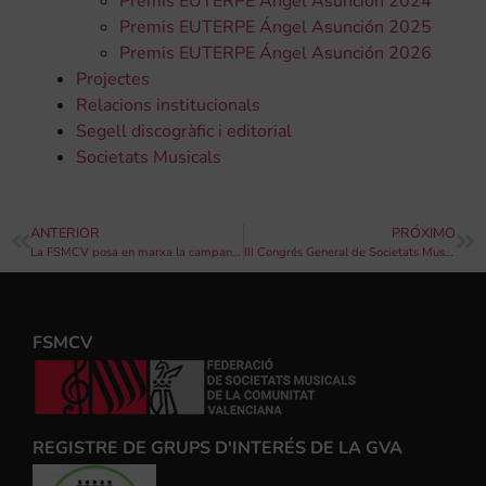
Premis EUTERPE Ángel Asunción 2024
Premis EUTERPE Ángel Asunción 2025
Premis EUTERPE Ángel Asunción 2026
Projectes
Relacions institucionals
Segell discogràfic i editorial
Societats Musicals
ANTERIOR
PRÓXIMO
La FSMCV posa en marxa la campanya d’activitats comarcals
III Congrés General de Societats Musicals de la Comunitat Valenciana: les societats musicals 2020
FSMCV
REGISTRE DE GRUPS D'INTERÉS DE LA GVA