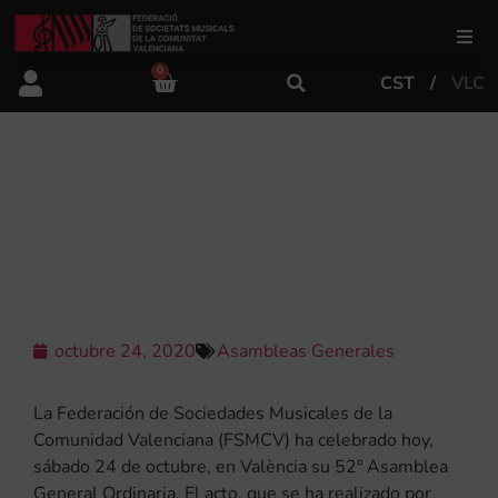
0
CST
VLC
FSMCV
Áreas de gestión
LA FSMCV ESTRENA LA CASA DE
MÚSICA PARA CELEBRAR LA 52
ASAMBLEA GENERAL
Área educativa
Área artística
octubre 24, 2020
Asambleas Generales
Actualidad
La Federación de Sociedades Musicales de la
Comunidad Valenciana (FSMCV) ha celebrado hoy,
sábado 24 de octubre, en València su 52º Asamblea
Tienda
General Ordinaria. El acto, que se ha realizado por