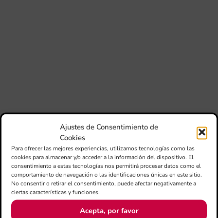
con
la
jun
FS
IVC
ma
un
pu
adi
pa
est
de
Ajustes de Consentimiento de
loc
Cookies
afe
Para ofrecer las mejores experiencias, utilizamos tecnologías como las
por
cookies para almacenar y/o acceder a la información del dispositivo. El
consentimiento a estas tecnologías nos permitirá procesar datos como el
III
comportamiento de navegación o las identificaciones únicas en este sitio.
Au
No consentir o retirar el consentimiento, puede afectar negativamente a
de
ciertas características y funciones.
Juv
“L
Acepta, por favor
Sa