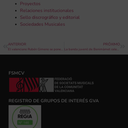
Proyectos
Relaciones institucionales
Sello discrográfico y editorial
Sociedades Musicales
ANTERIOR
PRÓXIMO
El valenciano Rubén Gimeno se pone al frente de la Orquesta de Valencia
La banda juvenil de Benimàmet celebra un concert benèfic pel dany cerebral adquirit
FSMCV
REGISTRO DE GRUPOS DE INTERÉS GVA