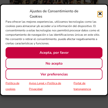
ani
con
Ajustes de Consentimiento de
es
Cookies
la
sin
Para ofrecer las mejores experiencias, utilizamos tecnologías como las
Fer
cookies para almacenar y/o acceder a la información del dispositivo. El
Fe
consentimiento a estas tecnologías nos permitirá procesar datos como el
Má
comportamiento de navegación o las identificaciones únicas en este sitio.
No consentir o retirar el consentimiento, puede afectar negativamente a
jó
ciertas características y funciones.
mú
fo
Acepta, por favor
la 
baj
No acepto
dir
de 
Ver preferencias
Día
Gar
Política de
Aviso Legal y Política de
Portal de
una
cookies
Privacidad
transparencia
qu
rec