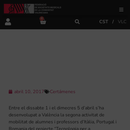
0
CST
VLC
FSMCV
Áreas de gestión
LA FSMCV PARTICIPA A LA SEGONA
TROBADA EN VALÈNCIA DEL
PROJECTE ERASMUS+KA2
Área educativa
Área artística
abril 10, 2017
Certámenes
Actualidad
Entre el dissabte 1 i el dimecres 5 d’abril s’ha
desenvolupat a València la segona activitat de
mobilitat de alumnes i professors d’Itàlia, Portugal i
Tienda
Romania del projecte “Tecnologia per a