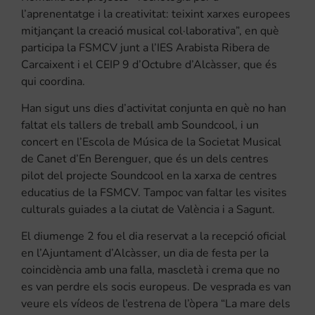
l’aprenentatge i la creativitat: teixint xarxes europees
mitjançant la creació musical col·laborativa”, en què
participa la FSMCV junt a l’IES Arabista Ribera de
Carcaixent i el CEIP 9 d’Octubre d’Alcàsser, que és
qui coordina.
Han sigut uns dies d’activitat conjunta en què no han
faltat els tallers de treball amb Soundcool, i un
concert en l’Escola de Música de la Societat Musical
de Canet d’En Berenguer, que és un dels centres
pilot del projecte Soundcool en la xarxa de centres
educatius de la FSMCV. Tampoc van faltar les visites
culturals guiades a la ciutat de València i a Sagunt.
El diumenge 2 fou el dia reservat a la recepció oficial
en l’Ajuntament d’Alcàsser, un dia de festa per la
coincidència amb una falla, mascletà i crema que no
es van perdre els socis europeus. De vesprada es van
veure els vídeos de l’estrena de l’òpera “La mare dels