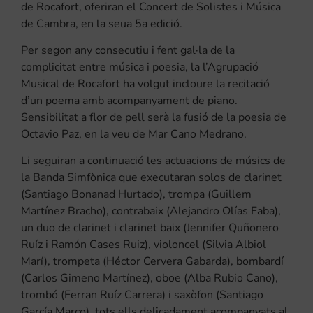
de Rocafort, oferiran el Concert de Solistes i Música
de Cambra, en la seua 5a edició.
Per segon any consecutiu i fent gal·la de la
complicitat entre música i poesia, la l’Agrupació
Musical de Rocafort ha volgut incloure la recitació
d’un poema amb acompanyament de piano.
Sensibilitat a flor de pell serà la fusió de la poesia de
Octavio Paz, en la veu de Mar Cano Medrano.
Li seguiran a continuació les actuacions de músics de
la Banda Simfònica que executaran solos de clarinet
(Santiago Bonanad Hurtado), trompa (Guillem
Martínez Bracho), contrabaix (Alejandro Olías Faba),
un duo de clarinet i clarinet baix (Jennifer Quñonero
Ruíz i Ramón Cases Ruiz), violoncel (Silvia Albiol
Marí), trompeta (Héctor Cervera Gabarda), bombardí
(Carlos Gimeno Martínez), oboe (Alba Rubio Cano),
trombó (Ferran Ruíz Carrera) i saxòfon (Santiago
García Marco), tots ells delicadament acompanyats al