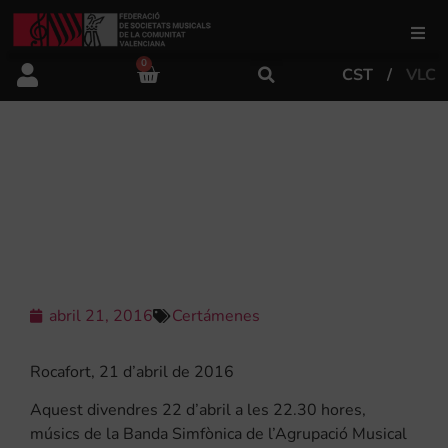
0
CST
VLC
FSMCV
Áreas de gestión
MÚSICA I POESÍA AL CONCERT DE
SOLISTES I MÚSICA DE CAMBRA DE
ROCAFORT
Área educativa
Área artística
abril 21, 2016
Certámenes
Actualidad
Rocafort, 21 d’abril de 2016
Aquest divendres 22 d’abril a les 22.30 hores,
Tienda
músics de la Banda Simfònica de l’Agrupació Musical