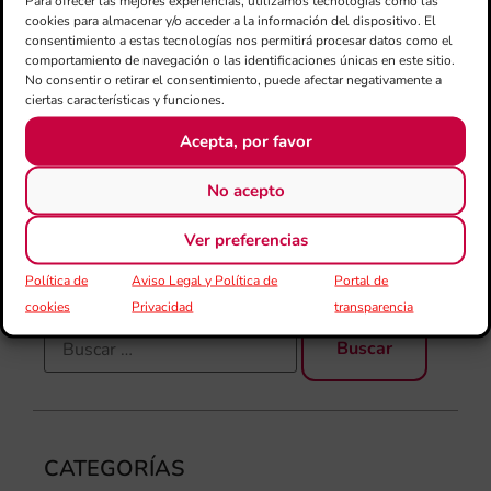
Para ofrecer las mejores experiencias, utilizamos tecnologías como las
mú
cookies para almacenar y/o acceder a la información del dispositivo. El
fo
consentimiento a estas tecnologías nos permitirá procesar datos como el
la 
comportamiento de navegación o las identificaciones únicas en este sitio.
baj
No consentir o retirar el consentimiento, puede afectar negativamente a
ciertas características y funciones.
dir
de 
Acepta, por favor
Día
Gar
No acepto
una
qu
Ver preferencias
rec
Política de
Aviso Legal y Política de
Portal de
cookies
Privacidad
transparencia
CATEGORÍAS