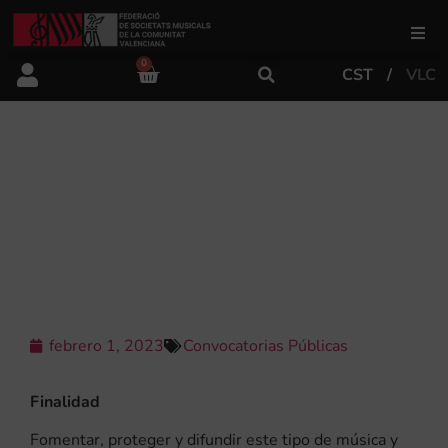
0
CST
VLC
FSMCV
Áreas de gestión
ABIERTA LA CONVOCATORIA DEL 46
CERTAMEN DE BANDES DE MÚSICA
DE LA EXCELENTÍSIMA DIPUTACIÓN
Área educativa
DE VALENCIA
Área artística
febrero 1, 2023
Convocatorias Públicas
Actualidad
Finalidad
Tienda
Fomentar, proteger y difundir este tipo de música y