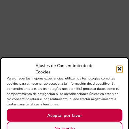
El 
Au
Ba
Juv
Tav
Val
“L
Sa
ten
La
Ajustes de Consentimiento de
Ba
Sin
Cookies
de 
Para ofrecer las mejores experiencias, utilizamos tecnologías como las
FS
cookies para almacenar y/o acceder a la información del dispositivo. El
ce
consentimiento a estas tecnologías nos permitirá procesar datos como el
25
comportamiento de navegación o las identificaciones únicas en este sitio.
ani
No consentir o retirar el consentimiento, puede afectar negativamente a
con
ciertas características y funciones.
es
la
Acepta, por favor
sin
Fer
Fe
No acepto