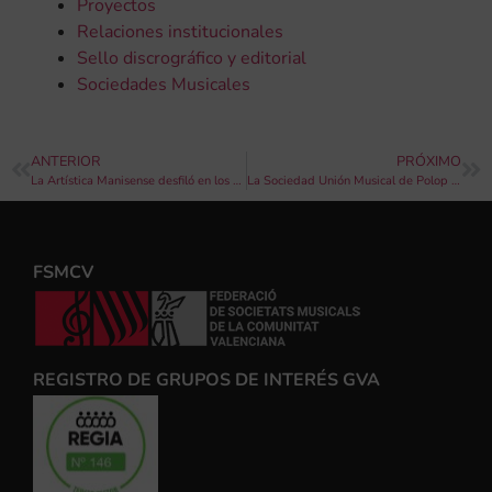
Proyectos
Relaciones institucionales
Sello discrográfico y editorial
Sociedades Musicales
ANTERIOR
PRÓXIMO
La Artística Manisense desfiló en los Moros y Cristianos de Manises
La Sociedad Unión Musical de Polop de la Marina de Alicante gana la Sección Tercera del 135 Certamen Internacional de Bandas de Música “Ciudad de València” 2023
FSMCV
REGISTRO DE GRUPOS DE INTERÉS GVA