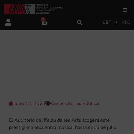
0
CST
VLC
FSMCV
Áreas de gestión
COMIENZA LA 135 EDICIÓN DEL
CERTAMEN INTERNACIONAL DE
BANDAS DE MÚSICA “CIUDAD DE
Área educativa
VALENCIA”
Área artística
julio 12, 2023
Convocatorias Públicas
Actualidad
El Auditorio del Palau de les Arts acogerá este
Tienda
prestigioso encuentro musical hasta el 16 de julio