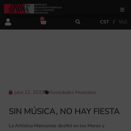
0
CST
VLC
FSMCV
Áreas de gestión
LA ARTÍSTICA MANISENSE DESFILÓ
EN LOS MOROS Y CRISTIANOS DE
MANISES
Área educativa
Área artística
julio 11, 2023
Sociedades Musicales
Actualidad
SIN MÚSICA, NO HAY FIESTA
Tienda
La Artística Manisense desfiló en los Moros y