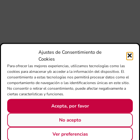
fo
la 
baj
dir
de 
Día
Gar
una
Ajustes de Consentimiento de
qu
Cookies
rec
Para ofrecer las mejores experiencias, utilizamos tecnologías como las
cookies para almacenar y/o acceder a la información del dispositivo. El
consentimiento a estas tecnologías nos permitirá procesar datos como el
comportamiento de navegación o las identificaciones únicas en este sitio.
No consentir o retirar el consentimiento, puede afectar negativamente a
ciertas características y funciones.
Acepta, por favor
No acepto
CATEGORÍAS
Ver preferencias