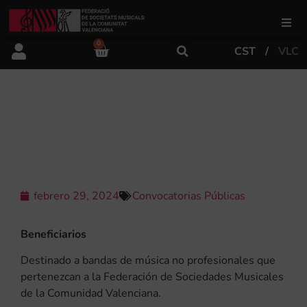
0
CST
VLC
FSMCV
Áreas de gestión
CONVOCATORIA DEL VII CERTAMEN
DE MÚSICA FESTERA DE AGOST
Área educativa
Área artística
febrero 29, 2024
Convocatorias Públicas
Beneficiarios
Actualidad
Destinado a bandas de música no profesionales que
pertenezcan a la Federación de Sociedades Musicales
Tienda
de la Comunidad Valenciana.