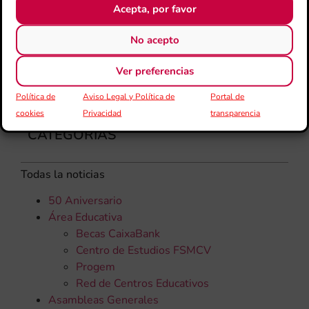
Acepta, por favor
No acepto
Ver preferencias
Política de
Aviso Legal y Política de
Portal de
cookies
Privacidad
transparencia
CATEGORÍAS
Todas la noticias
50 Aniversario
Área Educativa
Becas CaixaBank
Centro de Estudios FSMCV
Progem
Red de Centros Educativos
Asambleas Generales