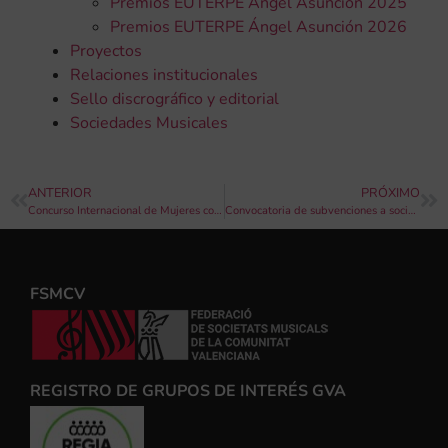
Premios EUTERPE Ángel Asunción 2025
Premios EUTERPE Ángel Asunción 2026
Proyectos
Relaciones institucionales
Sello discrográfico y editorial
Sociedades Musicales
ANTERIOR
PRÓXIMO
Concurso Internacional de Mujeres compositoras, premio Maria Theresia Von Paradis
Convocatoria de subvenciones a sociedades musicales, “Excel·lent, música de banda 2024”
FSMCV
REGISTRO DE GRUPOS DE INTERÉS GVA