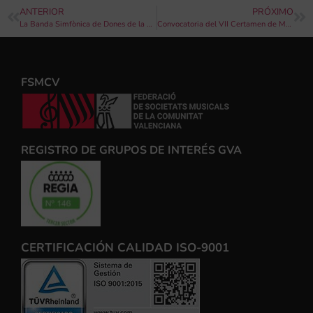
ANTERIOR
PRÓXIMO
La Banda Simfònica de Dones de la FSMCV inicia su gira 2024 en Torrevieja, Muro d’Alcoi y Benimodo
Convocatoria del VII Certamen de Música Festera de Agost
FSMCV
REGISTRO DE GRUPOS DE INTERÉS GVA
CERTIFICACIÓN CALIDAD ISO-9001