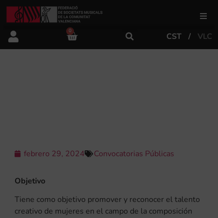
0
CST
VLC
FSMCV
Áreas de gestión
CONCURSO INTERNACIONAL DE
MUJERES COMPOSITORAS, PREMIO
MARIA THERESIA VON PARADIS
Área educativa
Área artística
febrero 29, 2024
Convocatorias Públicas
Actualidad
Objetivo
Tiene como objetivo promover y reconocer el talento
Tienda
creativo de mujeres en el campo de la composición