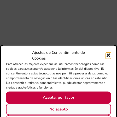
Au
Ba
Juv
Tav
Val
“L
Sa
ten
Ajustes de Consentimiento de
La
Ba
Cookies
Sin
Para ofrecer las mejores experiencias, utilizamos tecnologías como las
de 
cookies para almacenar y/o acceder a la información del dispositivo. El
FS
consentimiento a estas tecnologías nos permitirá procesar datos como el
ce
comportamiento de navegación o las identificaciones únicas en este sitio.
25
No consentir o retirar el consentimiento, puede afectar negativamente a
ani
ciertas características y funciones.
con
es
Acepta, por favor
la
sin
Fer
No acepto
Fe