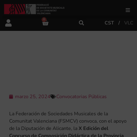
0
CST
VLC
FSMCV
Áreas de gestión
X EDICIÓN DEL CONCURSO DE
COMPOSICIÓN DIDÁCTICA DE LA
PROVINCIA DE ALICANTE
Área educativa
Área artística
marzo 25, 2024
Convocatorias Públicas
Actualidad
La Federación de Sociedades Musicales de la
Comunitat Valenciana (FSMCV) convoca, con el apoyo
de la Diputación de Alicante, la
X Edición del
Tienda
Concurso de Composición Didáctica de la Provincia