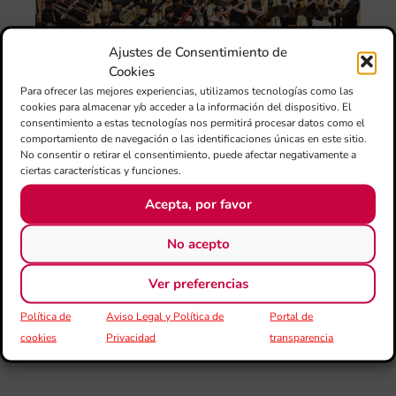
ce
25
ani
Ajustes de Consentimiento de
con
es
Cookies
la
Para ofrecer las mejores experiencias, utilizamos tecnologías como las
sin
cookies para almacenar y/o acceder a la información del dispositivo. El
Fer
consentimiento a estas tecnologías nos permitirá procesar datos como el
Fe
comportamiento de navegación o las identificaciones únicas en este sitio.
Má
No consentir o retirar el consentimiento, puede afectar negativamente a
jó
ciertas características y funciones.
mú
Acepta, por favor
fo
la 
baj
No acepto
dir
de 
Ver preferencias
Día
Política de
Aviso Legal y Política de
Portal de
Gar
una
cookies
Privacidad
transparencia
qu
rec