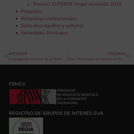
Premios EUTERPE Ángel Asunción 2026
Proyectos
Relaciones institucionales
Sello discrográfico y editorial
Sociedades Musicales
ANTERIOR
PRÓXIMO
La delegación comarcal de la FSMCV en la Plana Baixa pone en marcha la unidad artística Banda Sinfónica Comarcal de la Plana Baixa
Taller “Prevención de lesiones en Músicos” – Sociedad Unión Musical y Artística de Sax
FSMCV
REGISTRO DE GRUPOS DE INTERÉS GVA