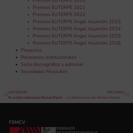
Premios EUTERPE 2020
Premios EUTERPE 2021
Premios EUTERPE 2022
Premios EUTERPE Ángel Asunción 2023
Premios EUTERPE Ángel Asunción 2024
Premios EUTERPE Ángel Asunción 2025
Premios EUTERPE Ángel Asunción 2026
Proyectos
Relaciones institucionales
Sello discrográfico y editorial
Sociedades Musicales
ANTERIOR
PRÓXIMO
El músico valenciano Marcos Ripoll estrena su
Concierto para tuba y orquesta
La Banda Joven del Ateneo Musical de Cullera interpretará cinco primeros premios del I Concurso de Composición Internacional Emili Giménez Bou
con 
FSMCV