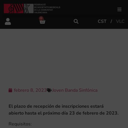
0
CST
VLC
FSMCV
Áreas de gestión
LA FSMCV ABRE LA CONVOCATORIA
PARA LA INSCRIPCIÓN EN LA JOVEN
BANDA SINFÓNICA 2023
Área educativa
Área artística
febrero 8, 2023
Joven Banda Sinfónica
Actualidad
El plazo de recepción de inscripciones estará
abierto hasta el próximo día 23 de febrero de 2023.
Tienda
Requisitos: