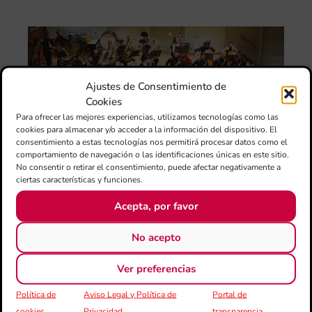
ten
La
Ba
Sin
de 
FS
Ajustes de Consentimiento de
ce
Cookies
25
Para ofrecer las mejores experiencias, utilizamos tecnologías como las
ani
cookies para almacenar y/o acceder a la información del dispositivo. El
con
consentimiento a estas tecnologías nos permitirá procesar datos como el
es
comportamiento de navegación o las identificaciones únicas en este sitio.
la
No consentir o retirar el consentimiento, puede afectar negativamente a
sin
ciertas características y funciones.
Fer
Fe
Acepta, por favor
Má
jó
No acepto
mú
fo
la 
Ver preferencias
baj
Política de
Aviso Legal y Política de
Portal de
dir
de 
cookies
Privacidad
transparencia