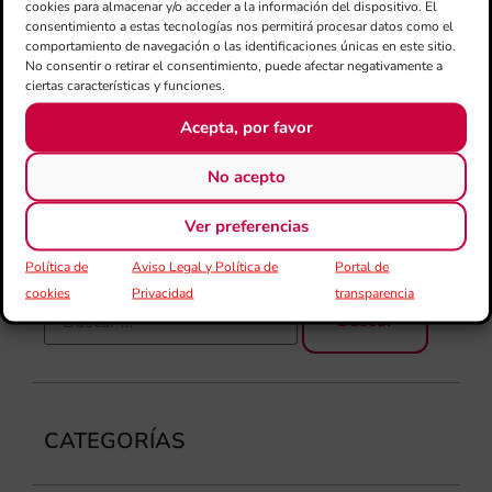
fo
cookies para almacenar y/o acceder a la información del dispositivo. El
la 
consentimiento a estas tecnologías nos permitirá procesar datos como el
comportamiento de navegación o las identificaciones únicas en este sitio.
baj
No consentir o retirar el consentimiento, puede afectar negativamente a
dir
ciertas características y funciones.
de 
Día
Acepta, por favor
Gar
una
No acepto
qu
rec
Ver preferencias
Política de
Aviso Legal y Política de
Portal de
cookies
Privacidad
transparencia
CATEGORÍAS