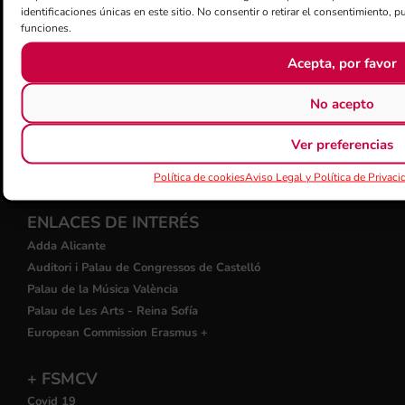
identificaciones únicas en este sitio. No consentir o retirar el consentimiento, p
funciones.
Acepta, por favor
CERTIFICACIÓN CALIDAD ISO-9001
No acepto
Ver preferencias
Política de cookies
Aviso Legal y Política de Privaci
ENLACES DE INTERÉS
Adda Alicante
Auditori i Palau de Congressos de Castelló
Palau de la Música València
Palau de Les Arts - Reina Sofía
European Commission Erasmus +
+ FSMCV
Covid 19