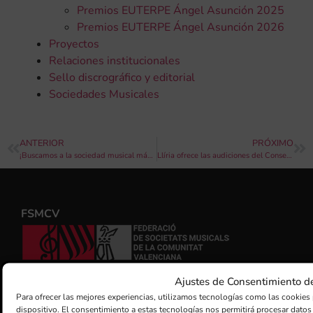
Premios EUTERPE Ángel Asunción 2025
Premios EUTERPE Ángel Asunción 2026
Proyectos
Relaciones institucionales
Sello discrográfico y editorial
Sociedades Musicales
ANTERIOR
PRÓXIMO
¡Buscamos a la sociedad musical más fallera! #2
Llíria ofrece las audiciones del Conservatorio en directo por su canal de YouTube
FSMCV
REGISTRO DE GRUPOS DE INTERÉS GVA
Ajustes de Consentimiento d
Para ofrecer las mejores experiencias, utilizamos tecnologías como las cookies 
dispositivo. El consentimiento a estas tecnologías nos permitirá procesar dat