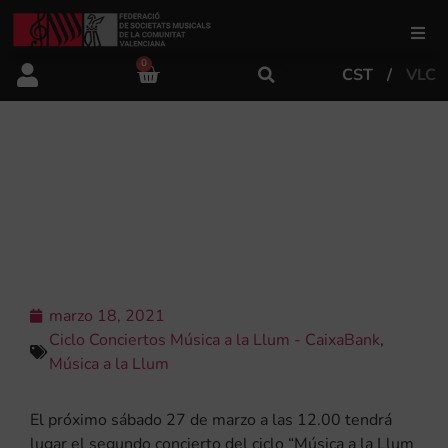
0
CST
VLC
FSMCV
Áreas de gestión
SEGUNDO CONCIERTO DEL CICLO
“MÚSICA A LA LLUM – CONCIERTOS
EN LA CASA DE LA MÚSICA”
Área educativa
Área artística
marzo 18, 2021
Ciclo Conciertos Música a la Llum - CaixaBank
,
Actualidad
Música a la Llum
El próximo sábado 27 de marzo a las 12.00 tendrá
Tienda
lugar el segundo concierto del ciclo “Música a la Llum