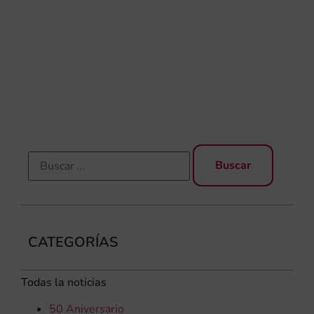
dir
de 
Día
Gar
una
qu
rec
CATEGORÍAS
Todas la noticias
50 Aniversario