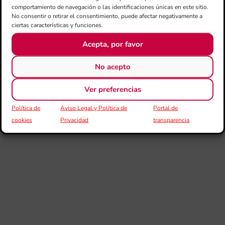
comportamiento de navegación o las identificaciones únicas en este sitio.
Sa
No consentir o retirar el consentimiento, puede afectar negativamente a
ten
ciertas características y funciones.
La
Acepta, por favor
Ba
Sin
No acepto
de 
FS
ce
Ver preferencias
25
ani
Política de
Aviso Legal y Política de
Portal de
con
cookies
Privacidad
transparencia
es
la
sin
Fer
Fe
Má
jó
mú
fo
la 
baj