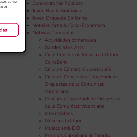
 datos como
Convocatorias Públicas
ar el
Joven Banda Sinfónica
Joven Orquesta Sinfónica
Noticias Área Jurídico-Económica
cias
Noticias Campañas
Actividades comarcales
Bandes a les Arts
Ciclo Conciertos Música a la Llum –
CaixaBank
Ciclo de Cámara Alquería Julià
Ciclo de Conciertos CaixaBank de
Orquestas de la Comunitat
Valenciana
Concurso CaixaBank de Orquestas
de la Comunitat Valenciana
Intercambios
Música a la Llum
Musics amb D.O.
Premios CaixaBank al Talento