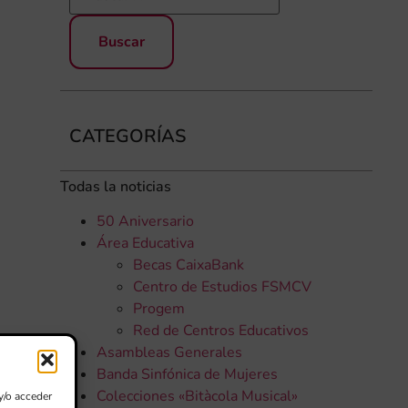
CATEGORÍAS
Todas la noticias
50 Aniversario
Área Educativa
Becas CaixaBank
Centro de Estudios FSMCV
Progem
Red de Centros Educativos
Asambleas Generales
Banda Sinfónica de Mujeres
Colecciones «Bitàcola Musical»
y/o acceder