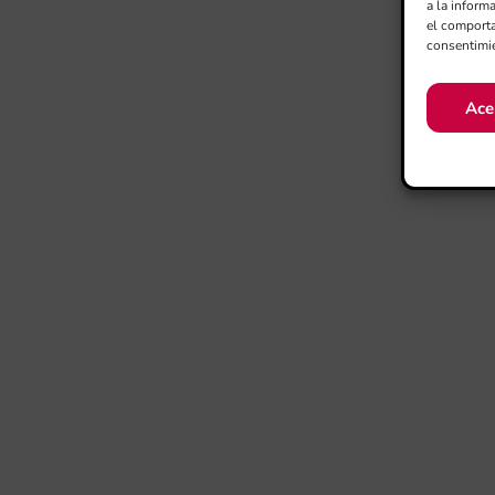
a la inform
el comporta
consentimie
Ace