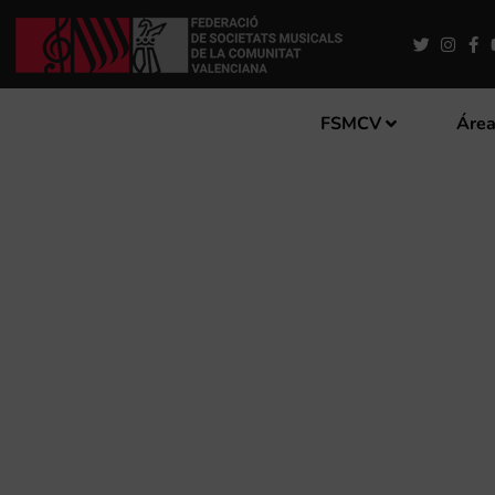
FSMCV
Área
LA FSMCV CONVOCA LA CA
CIRCUIT DE CONCERTS PE
VALENCIANA”