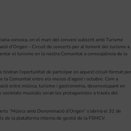
ciana convoca, en el marc del conveni subscrit amb Turisme
ó d’Origen – Circuit de concerts per al foment del turisme a
omentar el turisme en la nostra Comunitat a conseqüència de la
tindran l’oportunitat de participar en aquest circuit format pe
 de la Comunitat entre els mesos d’agost i octubre. Com a
lació entre música, turisme i gastronomia, desenvolupant en
s societats musicals seran les protagonistes a través del
oncerts “Músics amb Denominació d’Origen” s’obrirà el 31 de
avés de la plataforma interna de gestió de la FSMCV.