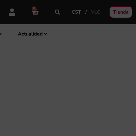
0
CST
VLC
Tienda
Actualidad
NACIÓ D’ ORIGEN –
A COMUNITAT