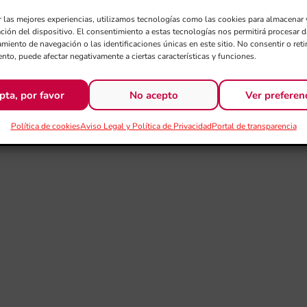
r las mejores experiencias, utilizamos tecnologías como las cookies para almacenar 
ación del dispositivo. El consentimiento a estas tecnologías nos permitirá procesar
miento de navegación o las identificaciones únicas en este sitio. No consentir o retir
nto, puede afectar negativamente a ciertas características y funciones.
pta, por favor
No acepto
Ver preferen
Política de cookies
Aviso Legal y Política de Privacidad
Portal de transparencia