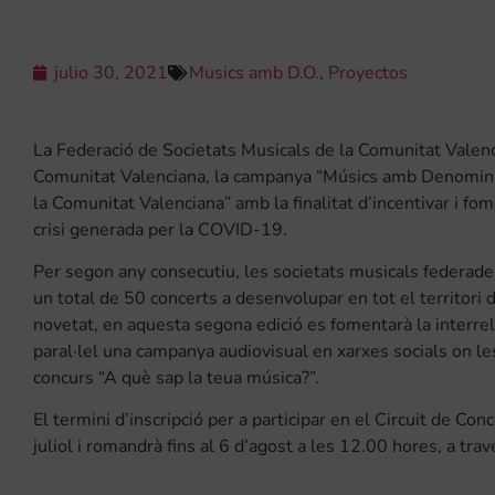
julio 30, 2021
Musics amb D.O.
,
Proyectos
La Federació de Societats Musicals de la Comunitat Valen
Comunitat Valenciana, la campanya “Músics amb Denominaci
la Comunitat Valenciana” amb la finalitat d’incentivar i f
crisi generada per la COVID-19.
Per segon any consecutiu, les societats musicals federades 
un total de 50 concerts a desenvolupar en tot el territori
novetat, en aquesta segona edició es fomentarà la interre
paral·lel una campanya audiovisual en xarxes socials on le
concurs “A què sap la teua música?”.
El termini d’inscripció per a participar en el Circuit de C
juliol i romandrà fins al 6 d’agost a les 12.00 hores, a tr