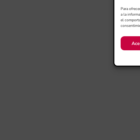
Para ofrece
a la inform
el comporta
consentimie
Ace