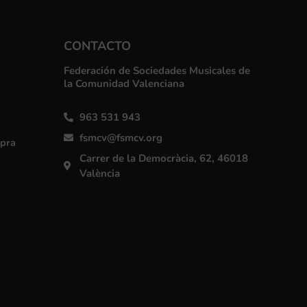
CONTACTO
Federación de Sociedades Musicales de
la Comunidad Valenciana
963 531 943
fsmcv@fsmcv.org
mpra
Carrer de la Democràcia, 62, 46018
València