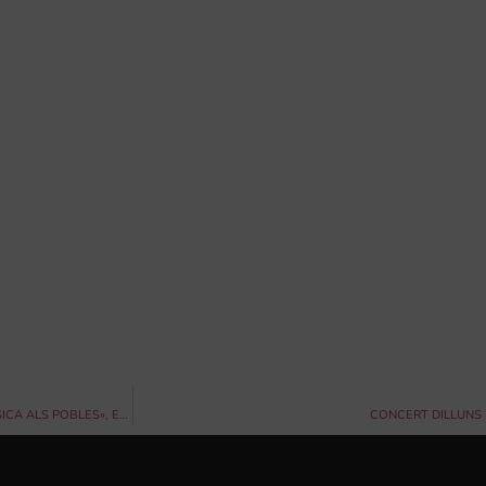
LA BANDA DE BENISSA PARTICIPA EN LA XXVI EDICIÓ DE LA CAMPANYA «MÚSICA ALS POBLES», EL 31 DE JULIOL, AL PASSEIG DOLORS PIERA.
CONCERT DILLUNS 