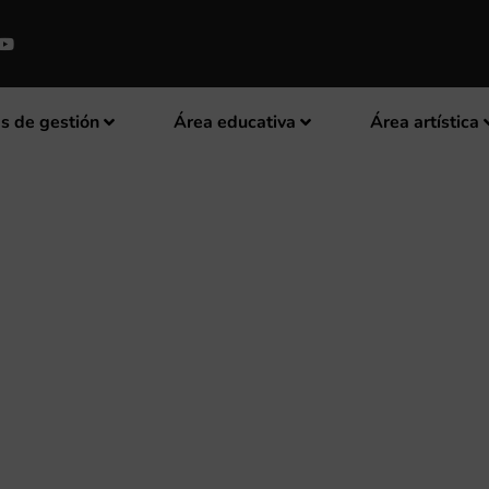
s de gestión
Área educativa
Área artística
MPANYA “MÚSICS AMB DENOMI
R AL FOMENT DEL TURISME A L