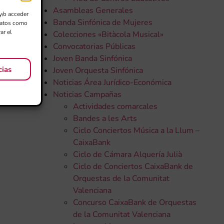
Asambleas Generales
y/o acceder
Banda Sinfónica de Mujeres
 datos como
ar el
Colecciones «Bitàcola Musical»
Convocatorias Públicas
Joven Banda Sinfónica
cias
Joven Orquesta Sinfónica
Noticias Área Jurídico-Económica
Noticias Campañas
Actividades comarcales
Bandes a les Arts
Ciclo Conciertos Música a la Llum –
CaixaBank
Ciclo de Cámara Alquería Julià
Ciclo de Conciertos CaixaBank de
Orquestas de la Comunitat
Valenciana
Concurso CaixaBank de Orquestas
de la Comunitat Valenciana