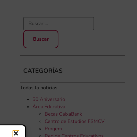
CATEGORÍAS
Todas la noticias
50 Aniversario
Área Educativa
Becas CaixaBank
Centro de Estudios FSMCV
Progem
Red de Centros Educativos