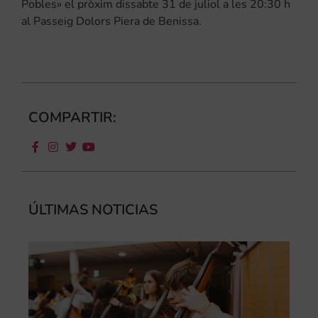
Pobles» el pròxim dissabte 31 de juliol a les 20:30 h
al Passeig Dolors Piera de Benissa.
COMPARTIR:
ÚLTIMAS NOTICIAS
Ca
au
do
la
par
al