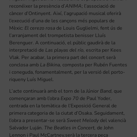
reconéixer la presència d’
ANIMA
; l’associació de
càncer d’Ontinyent. Així, l’agrupació musical oferirà
l’execució d’una de les cançons més populars de
Mèxic:
El cerezo rosa
de Louis Guglielmi, fent ús de
l’arranjament del trompetista benisser Lluís
Berenguer. A continuació, el públic gaudirà de la
interpretació de
Las playas del río,
escrita per Kees
Vlak. Per acabar, la primera part del concert serà
conclosa amb
La Bikina,
composta per Rubén Fuentes
i coneguda, fonamentalment, per la versió del porto-
riqueny Luís Miguel.
L’acte continuarà amb el torn de la
Júnior Band
, que
començaran amb l’obra
Expo 70
de Paul Yoder,
centrada en la temàtica de l’Exposició General de
primera categoria de la ciutat d’Osaka. Seguidament,
l’obra a presentar-se serà
Sweet Melody
del valencià
Salvador Luján.
The Beatles in Concert,
de John
Lennon i Paul McCartney,serà la tercera peça