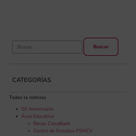
una
qu
rec
CATEGORÍAS
Todas la noticias
50 Aniversario
Área Educativa
Becas CaixaBank
Centro de Estudios FSMCV