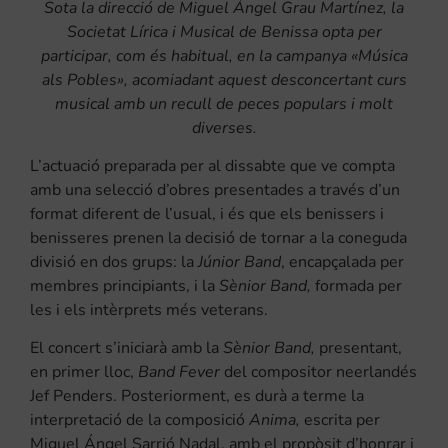
Sota la direcció de Miguel Ángel Grau Martínez, la
Societat Lírica i Musical de Benissa opta per
participar, com és habitual, en la campanya «Música
als Pobles», acomiadant aquest desconcertant curs
musical amb un recull de peces populars i molt
diverses.
L’actuació preparada per al dissabte que ve compta
amb una selecció d’obres presentades a través d’un
format diferent de l’usual, i és que els benissers i
benisseres prenen la decisió de tornar a la coneguda
divisió en dos grups: la
Júnior Band
, encapçalada per
membres principiants, i la
Sènior Band,
formada per
les i els intèrprets més veterans.
El concert s’iniciarà amb la
Sènior Band,
presentant,
en primer lloc,
Band Fever
del compositor neerlandés
Jef Penders. Posteriorment, es durà a terme la
interpretació de la composició
Anima,
escrita per
Miguel Ángel Sarrió Nadal, amb el propòsit d’honrar i