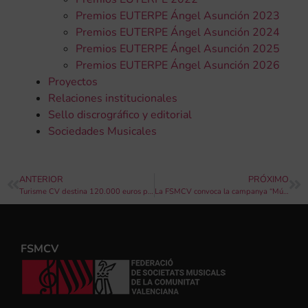
Premios EUTERPE Ángel Asunción 2023
Premios EUTERPE Ángel Asunción 2024
Premios EUTERPE Ángel Asunción 2025
Premios EUTERPE Ángel Asunción 2026
Proyectos
Relaciones institucionales
Sello discrográfico y editorial
Sociedades Musicales
ANTERIOR
PRÓXIMO
Turisme CV destina 120.000 euros para promocionar la Comunitat Valenciana como destino musical a través de la Federación de Sociedades Musicales
La FSMCV convoca la campanya “Músics amb Denominació d’ Origen – Circuit de concerts per al foment del turisme a la Comunitat Valenciana”
FSMCV