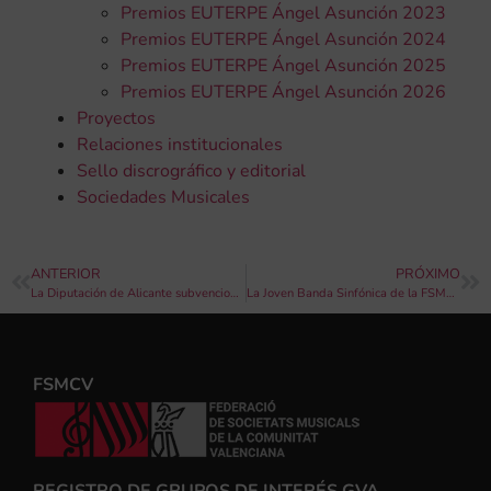
Premios EUTERPE Ángel Asunción 2023
Premios EUTERPE Ángel Asunción 2024
Premios EUTERPE Ángel Asunción 2025
Premios EUTERPE Ángel Asunción 2026
Proyectos
Relaciones institucionales
Sello discrográfico y editorial
Sociedades Musicales
ANTERIOR
PRÓXIMO
La Diputación de Alicante subvenciona a 42 Sociedades Musicales para la compra de partituras
La Joven Banda Sinfónica de la FSMCV inicia su primera gira por Francia
FSMCV