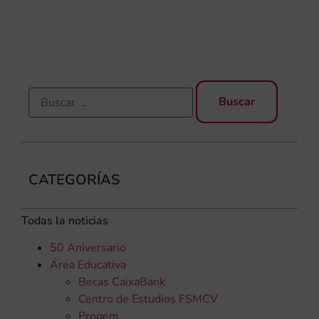
una
qu
rec
CATEGORÍAS
Todas la noticias
50 Aniversario
Área Educativa
Becas CaixaBank
Centro de Estudios FSMCV
Progem