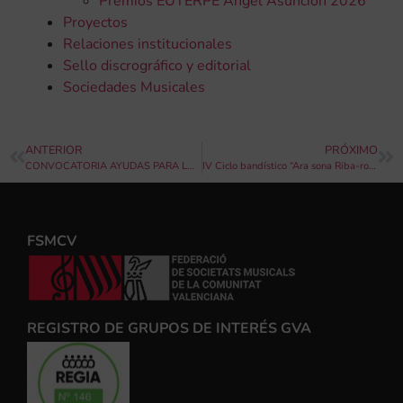
Premios EUTERPE Ángel Asunción 2026
Proyectos
Relaciones institucionales
Sello discrográfico y editorial
Sociedades Musicales
ANTERIOR
PRÓXIMO
CONVOCATORIA AYUDAS PARA LA ACCIÓN Y LA PROMOCIÓN CULTURAL
IV Ciclo bandístico “Ara sona Riba-roja” – Sociedad Unión Musical de Riba-roja de Túria
FSMCV
REGISTRO DE GRUPOS DE INTERÉS GVA