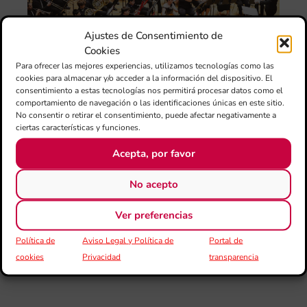
25
ani
con
Ajustes de Consentimiento de
es
Cookies
la
Para ofrecer las mejores experiencias, utilizamos tecnologías como las
sin
cookies para almacenar y/o acceder a la información del dispositivo. El
Fer
consentimiento a estas tecnologías nos permitirá procesar datos como el
Fe
comportamiento de navegación o las identificaciones únicas en este sitio.
Má
No consentir o retirar el consentimiento, puede afectar negativamente a
jó
ciertas características y funciones.
mú
fo
Acepta, por favor
la 
baj
No acepto
dir
de 
Ver preferencias
Día
Gar
Política de
Aviso Legal y Política de
Portal de
una
cookies
Privacidad
transparencia
qu
rec