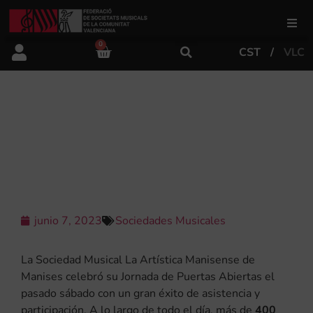
0
CST
VLC
FSMCV
Áreas de gestión
¡GRAN ÉXITO DE LA JORNADA DE
PUESTAS ABIERTAS DE LA
ARTÍSTICA MANISENSE!
Área educativa
Área artística
junio 7, 2023
Sociedades Musicales
Actualidad
La Sociedad Musical La Artística Manisense de
Manises celebró su Jornada de Puertas Abiertas el
pasado sábado con un gran éxito de asistencia y
Tienda
participación. A lo largo de todo el día, más de
400