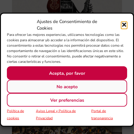
de
Juv
“L
Sa
Ajustes de Consentimiento de
Ta
Cookies
Val
Para ofrecer las mejores experiencias, utilizamos tecnologías como las
LU
cookies para almacenar y/o acceder a la información del dispositivo. El
FE
consentimiento a estas tecnologías nos permitirá procesar datos como el
CE
comportamiento de navegación o las identificaciones únicas en este sitio.
El 
No consentir o retirar el consentimiento, puede afectar negativamente a
Au
ciertas características y funciones.
Ba
Acepta, por favor
Juv
Tav
Val
No acepto
“L
Sa
Ver preferencias
ten
Política de
Aviso Legal y Política de
Portal de
La
cookies
Privacidad
transparencia
Ba
Sin
de 