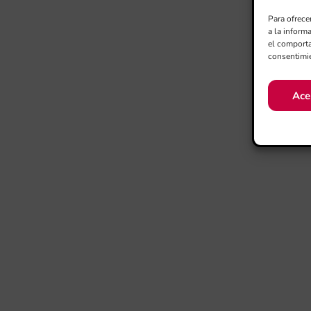
Para ofrece
a la inform
el comporta
consentimie
Ace