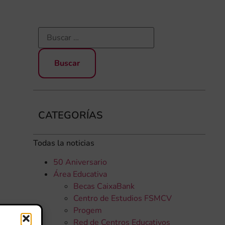
CATEGORÍAS
Todas la noticias
50 Aniversario
Área Educativa
Becas CaixaBank
Centro de Estudios FSMCV
Progem
Red de Centros Educativos