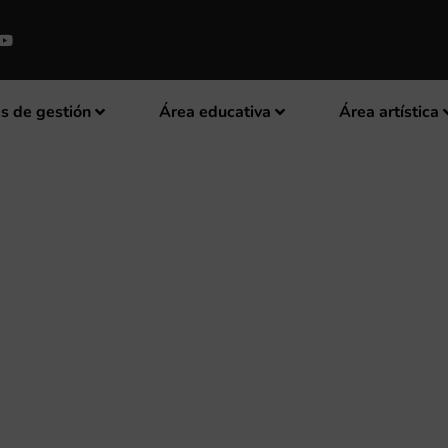
s de gestión
Área educativa
Área artística
 UNIÓN MUSICAL DE LIRIA CEL
ILIA CON LA INCORPORACIÓN 