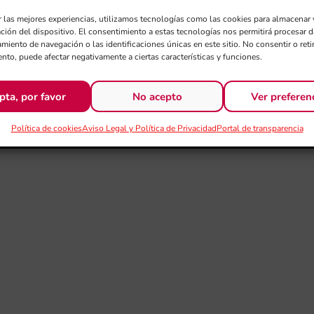
r las mejores experiencias, utilizamos tecnologías como las cookies para almacenar 
ación del dispositivo. El consentimiento a estas tecnologías nos permitirá procesar
miento de navegación o las identificaciones únicas en este sitio. No consentir o retir
nto, puede afectar negativamente a ciertas características y funciones.
pta, por favor
No acepto
Ver preferen
Política de cookies
Aviso Legal y Política de Privacidad
Portal de transparencia