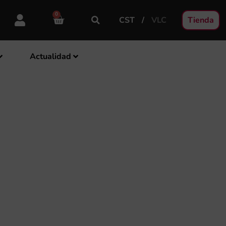
0
CST
VLC
Tienda
Actualidad
EBRA MAÑANA SU
DE LOS NUEVOS