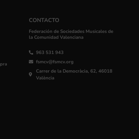
CONTACTO
Federación de Sociedades Musicales de
la Comunidad Valenciana
963 531 943
fsmcv@fsmcv.org
mpra
Carrer de la Democràcia, 62, 46018
València