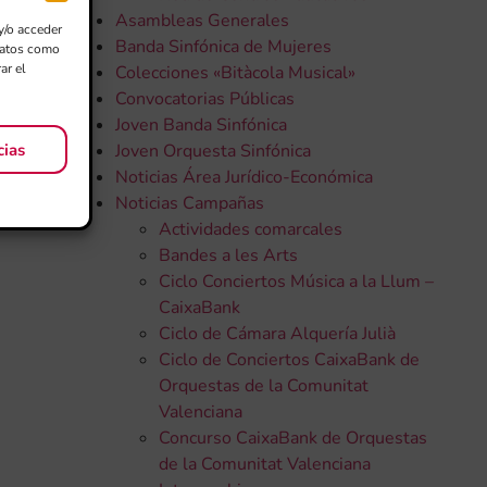
Asambleas Generales
y/o acceder
Banda Sinfónica de Mujeres
 datos como
ar el
Colecciones «Bitàcola Musical»
Convocatorias Públicas
Joven Banda Sinfónica
cias
Joven Orquesta Sinfónica
Noticias Área Jurídico-Económica
Noticias Campañas
Actividades comarcales
Bandes a les Arts
Ciclo Conciertos Música a la Llum –
CaixaBank
Ciclo de Cámara Alquería Julià
Ciclo de Conciertos CaixaBank de
Orquestas de la Comunitat
Valenciana
Concurso CaixaBank de Orquestas
de la Comunitat Valenciana