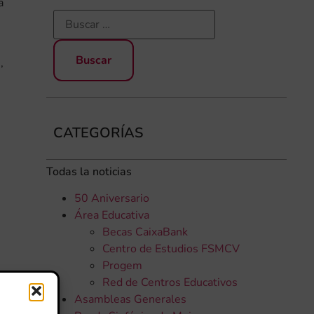
a
,
CATEGORÍAS
Todas la noticias
50 Aniversario
Área Educativa
Becas CaixaBank
Centro de Estudios FSMCV
Progem
Red de Centros Educativos
Asambleas Generales