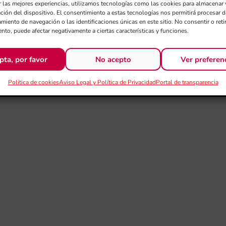
r las mejores experiencias, utilizamos tecnologías como las cookies para almacenar 
ación del dispositivo. El consentimiento a estas tecnologías nos permitirá procesar
miento de navegación o las identificaciones únicas en este sitio. No consentir o retir
nto, puede afectar negativamente a ciertas características y funciones.
pta, por favor
No acepto
Ver preferen
Política de cookies
Aviso Legal y Política de Privacidad
Portal de transparencia