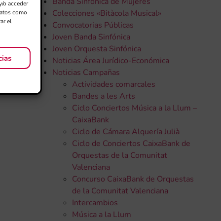
Banda Sinfónica de Mujeres
y/o acceder
Colecciones «Bitàcola Musical»
 datos como
ar el
Convocatorias Públicas
Joven Banda Sinfónica
Joven Orquesta Sinfónica
cias
Noticias Área Jurídico-Económica
Noticias Campañas
Actividades comarcales
Bandes a les Arts
Ciclo Conciertos Música a la Llum –
CaixaBank
Ciclo de Cámara Alquería Julià
Ciclo de Conciertos CaixaBank de
Orquestas de la Comunitat
Valenciana
Concurso CaixaBank de Orquestas
de la Comunitat Valenciana
Intercambios
Música a la Llum