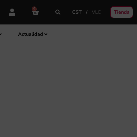
0
CST
VLC
Tienda
Actualidad
D, ENSAYOS Y