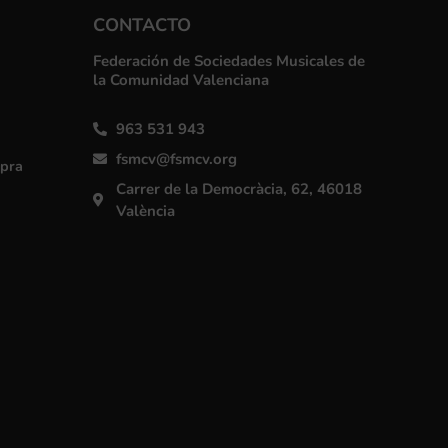
CONTACTO
Federación de Sociedades Musicales de
la Comunidad Valenciana
963 531 943
fsmcv@fsmcv.org
mpra
Carrer de la Democràcia, 62, 46018
València