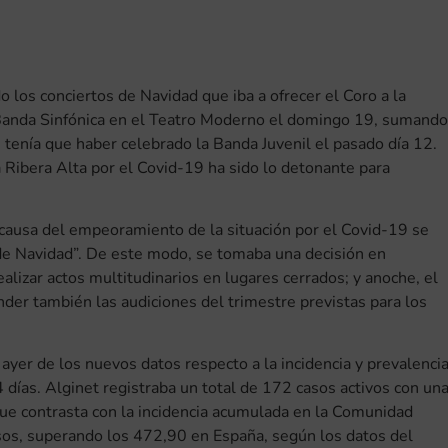
 los conciertos de Navidad que iba a ofrecer el Coro a la
 Banda Sinfónica en el Teatro Moderno el domingo 19, sumando
ue tenía que haber celebrado la Banda Juvenil el pasado día 12.
La Ribera Alta por el Covid-19 ha sido lo detonante para
a causa del empeoramiento de la situación por el Covid-19 se
de Navidad”. De este modo, se tomaba una decisión en
lizar actos multitudinarios en lugares cerrados; y anoche, el
nder también las audiciones del trimestre previstas para los
yer de los nuevos datos respecto a la incidencia y prevalenci
días. Alginet registraba un total de 172 casos activos con un
ue contrasta con la incidencia acumulada en la Comunidad
sos, superando los 472,90 en España, según los datos del