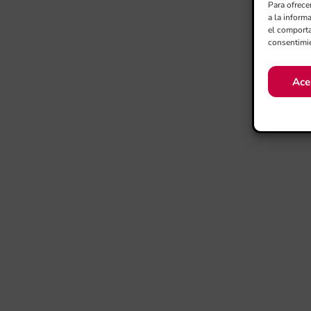
Para ofrece
a la inform
el comporta
consentimie
Ace