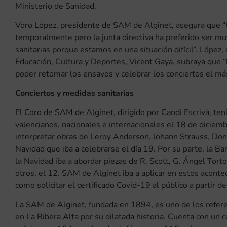
Ministerio de Sanidad.
Voro López, presidente de SAM de Alginet, asegura que “h
temporalmente pero la junta directiva ha preferido ser mu
sanitarias porque estamos en una situación difícil”. López,
Educación, Cultura y Deportes, Vicent Gaya, subraya que 
poder retomar los ensayos y celebrar los conciertos el más
Conciertos y medidas sanitarias
El Coro de SAM de Alginet, dirigido por Candi Escrivà, tení
valencianos, nacionales e internacionales el 18 de diciemb
interpretar obras de Leroy Anderson, Johann Strauss, Don 
Navidad que iba a celebrarse el día 19. Por su parte, la B
la Navidad iba a abordar piezas de R. Scott, G. Ángel Tort
otros, el 12. SAM de Alginet iba a aplicar en estos aconte
como solicitar el certificado Covid-19 al público a partir d
La SAM de Alginet, fundada en 1894, es uno de los referen
en La Ribera Alta por su dilatada historia. Cuenta con un