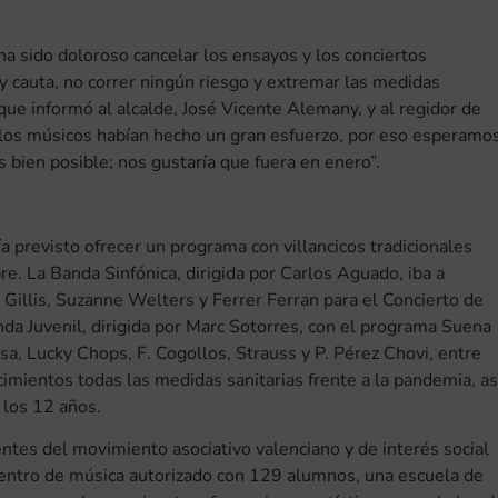
a sido doloroso cancelar los ensayos y los conciertos
y cauta, no correr ningún riesgo y extremar las medidas
 que informó al alcalde, José Vicente Alemany, y al regidor de
“los músicos habían hecho un gran esfuerzo, por eso esperamo
 bien posible; nos gustaría que fuera en enero”.
a previsto ofrecer un programa con villancicos tradicionales
re. La Banda Sinfónica, dirigida por Carlos Aguado, iba a
Gillis, Suzanne Welters y Ferrer Ferran para el Concierto de
anda Juvenil, dirigida por Marc Sotorres, con el programa Suena
osa, Lucky Chops, F. Cogollos, Strauss y P. Pérez Chovi, entre
cimientos todas las medidas sanitarias frente a la pandemia, as
e los 12 años.
tes del movimiento asociativo valenciano y de interés social
 centro de música autorizado con 129 alumnos, una escuela de