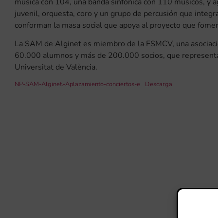
música con 104, una banda sinfónica con 110 músicos, y ag
juvenil, orquesta, coro y un grupo de percusión que integ
conforman la masa social que apoya al proyecto que fomen
La SAM de Alginet es miembro de la FSMCV, una asociaci
60.000 alumnos y más de 200.000 socios, que representan e
Universitat de València.
NP-SAM-Alginet.-Aplazamiento-conciertos-e
Descarga