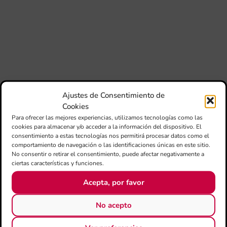
jó
mú
fo
la 
baj
dir
de 
Día
Gar
Ajustes de Consentimiento de
una
Cookies
qu
rec
Para ofrecer las mejores experiencias, utilizamos tecnologías como las
cookies para almacenar y/o acceder a la información del dispositivo. El
consentimiento a estas tecnologías nos permitirá procesar datos como el
comportamiento de navegación o las identificaciones únicas en este sitio.
No consentir o retirar el consentimiento, puede afectar negativamente a
ciertas características y funciones.
Acepta, por favor
No acepto
CATEGORÍAS