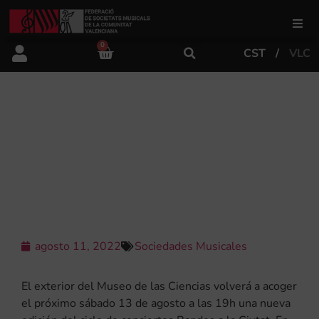
0
CST
VLC
FSMCV
Áreas de gestión
LA UNIÓN MUSICAL LA AURORA DE
ALBATERA PROTAGONIZARÁ EL
CUARTO CONCIERTO DE BANDES A
Área educativa
LA CIUTAT
Área artística
agosto 11, 2022
Sociedades Musicales
Actualidad
El exterior del Museo de las Ciencias volverá a acoger
Tienda
el próximo sábado 13 de agosto a las 19h una nueva