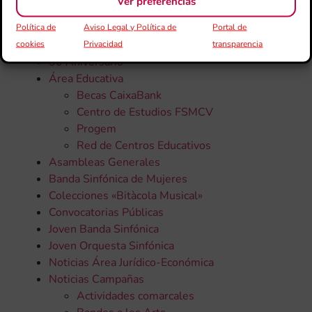
Ver preferencias
Política de
Aviso Legal y Política de
Portal de
Todas la noticias
cookies
Privacidad
transparencia
50 Aniversario
Área Educativa
Becas CaixaBank
Centro de Estudios FSMCV
Progem
Red de Centros Educativos
Asambleas Generales
Banda Sinfónica de Mujeres
Colecciones «Bitàcola Musical»
Convocatorias Públicas
Joven Banda Sinfónica
Joven Orquesta Sinfónica
Noticias Área Jurídico-Económica
Noticias Campañas
Actividades comarcales