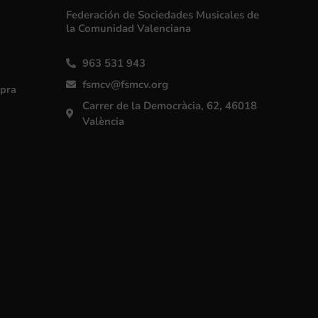
Federación de Sociedades Musicales de
la Comunidad Valenciana
963 531 943
fsmcv@fsmcv.org
mpra
Carrer de la Democràcia, 62, 46018
València