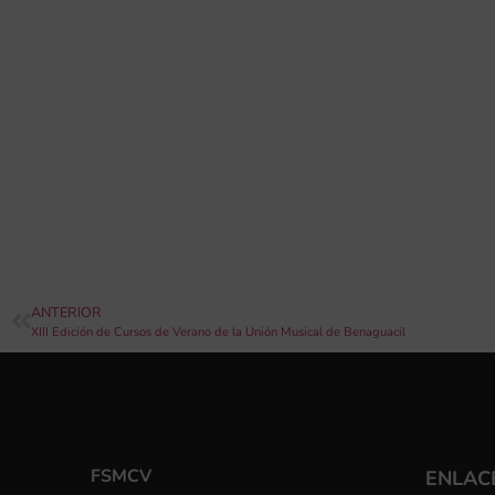
ANTERIOR
XIII Edición de Cursos de Verano de la Unión Musical de Benaguacil
FSMCV
ENLACE