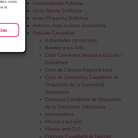
 datos como
Convocatorias Públicas
ar el
Joven Banda Sinfónica
Joven Orquesta Sinfónica
Noticias Área Jurídico-Económica
cias
Noticias Campañas
Actividades comarcales
Bandes a les Arts
Ciclo Conciertos Música a la Llum –
CaixaBank
Ciclo de Cámara Alquería Julià
Ciclo de Conciertos CaixaBank de
Orquestas de la Comunitat
Valenciana
Concurso CaixaBank de Orquestas
de la Comunitat Valenciana
Intercambios
Música a la Llum
Musics amb D.O.
Premios CaixaBank al Talento