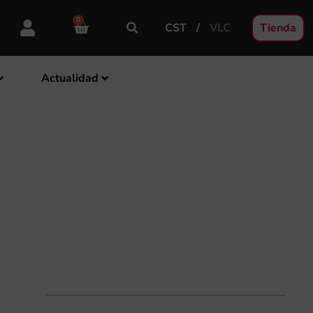
0
CST
VLC
Tienda
Actualidad