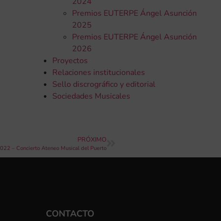
2024
Premios EUTERPE Ángel Asunción
2025
Premios EUTERPE Ángel Asunción
2026
Proyectos
Relaciones institucionales
Sello discrográfico y editorial
Sociedades Musicales
PRÓXIMO
2022 – Concierto Ateneo Musical del Puerto
CONTACTO