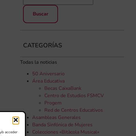
CATEGORÍAS
Todas la noticias
50 Aniversario
Área Educativa
Becas CaixaBank
Centro de Estudios FSMCV
Progem
Red de Centros Educativos
Asambleas Generales
Banda Sinfónica de Mujeres
Colecciones «Bitàcola Musical»
y/o acceder