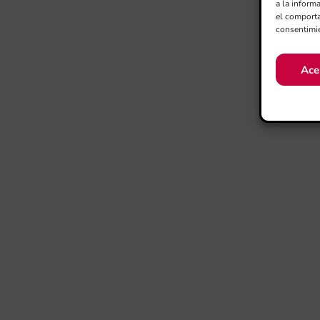
a la inform
el comporta
consentimie
Ace