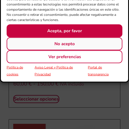
consentimiento a estas tecnologías nos permitirá procesar datos como el
comportamiento de navegación o las identificaciones únicas en este sitio.
No consentir o retirar el consentimiento, puede afectar negativamente a
ciertas características y funciones.
Acepta, por favor
No acepto
Ver preferencias
Política de
Aviso Legal y Política de
Portal de
PARTITURA EL LORO FLORENTINO
cookies
Privacidad
transparencia
60,00
€
-
150,00
€
IVA incluido
Seleccionar opciones