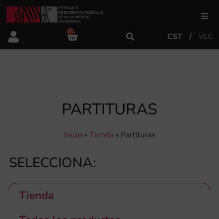
0
CST
VLC
FSMCV
Áreas de gestión
PARTITURAS
Área educativa
Inicio
»
Tienda
»
Partituras
Área artística
SELECCIONA:
Actualidad
Tienda
Tienda