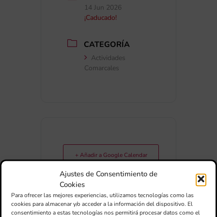
14 Jun 2026
¡Caducado!
CATEGORÍA
Actividades
Comarcales
+ Añadir a Google Calendar
Ajustes de Consentimiento de
Cookies
+ exportación iCal / Outlook
Para ofrecer las mejores experiencias, utilizamos tecnologías como las
cookies para almacenar y/o acceder a la información del dispositivo. El
consentimiento a estas tecnologías nos permitirá procesar datos como el