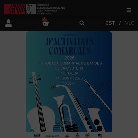
0
CST
VLC
FSMCV
Áreas de gestión
Área educativa
Área artística
Actualidad
Tienda