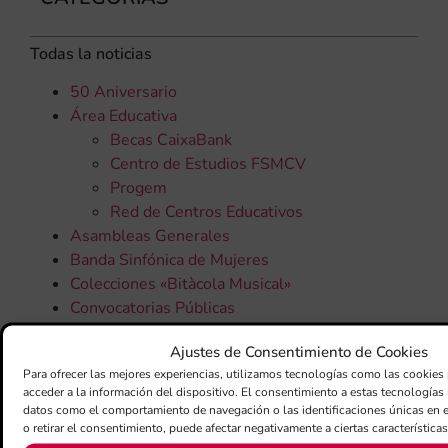
Todas la noticias
50 Aniversario
Área Educativa
Becas CaixaBank
Centro de Estudios FSMCV
Progem
Red de Centros Educativos
Asambleas Generales
Banda Sinfónica de Mujeres
Colecciones «Bitàcola Musical»
Convocatorias Públicas
Joven Banda Sinfónica
Ajustes de Consentimiento de Cookies
Joven Orquesta Sinfónica
Para ofrecer las mejores experiencias, utilizamos tecnologías como las cookies
Noticias Área Jurídico-Económica
acceder a la información del dispositivo. El consentimiento a estas tecnologías
Noticias Campañas
datos como el comportamiento de navegación o las identificaciones únicas en es
Actividades comarcales
o retirar el consentimiento, puede afectar negativamente a ciertas característica