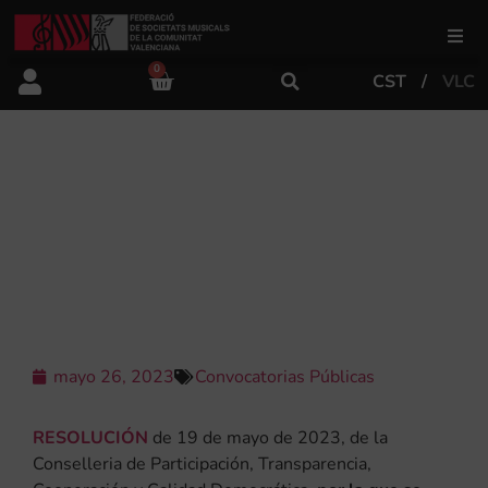
0
CST
VLC
FSMCV
Áreas de gestión
CONVOCATORIA SUBVENCIONES
FINANCIACIÓN ACTUACIONES Y
PROMOCIÓN OBJETIVOS
Área educativa
DESARROLLO SOSTENIBLE
Área artística
mayo 26, 2023
Convocatorias Públicas
Actualidad
RESOLUCIÓN
de 19 de mayo de 2023, de la
Tienda
Conselleria de Participación, Transparencia,