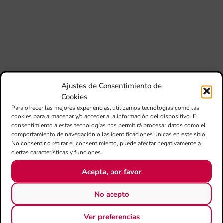
Do
pub
con
de
su
des
esc
im
Ajustes de Consentimiento de
en
Cookies
for
Para ofrecer las mejores experiencias, utilizamos tecnologías como las
cookies para almacenar y/o acceder a la información del dispositivo. El
consentimiento a estas tecnologías nos permitirá procesar datos como el
comportamiento de navegación o las identificaciones únicas en este sitio.
No consentir o retirar el consentimiento, puede afectar negativamente a
ciertas características y funciones.
Acepta, por favor
No acepto
CATEGORÍAS
Ver preferencias