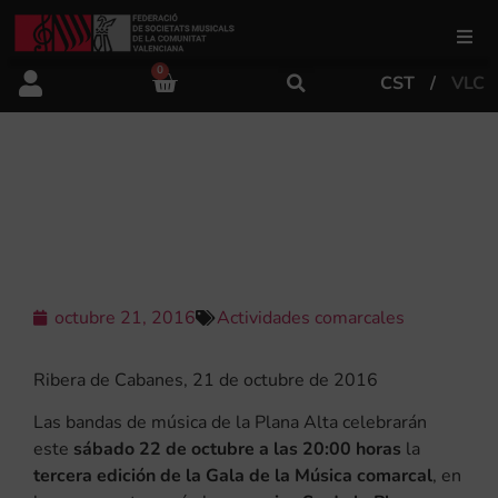
0
CST
VLC
FSMCV
Áreas de gestión
LAS BANDAS DE LA PLANA ALTA
CELEBRAN LA III GALA DE MÚSICA
Área educativa
Área artística
octubre 21, 2016
Actividades comarcales
Ribera de Cabanes, 21 de octubre de 2016
Actualidad
Las bandas de música de la Plana Alta celebrarán
este
sábado 22 de octubre a las 20:00 horas
la
Tienda
tercera edición de la Gala de la Música comarcal
, en