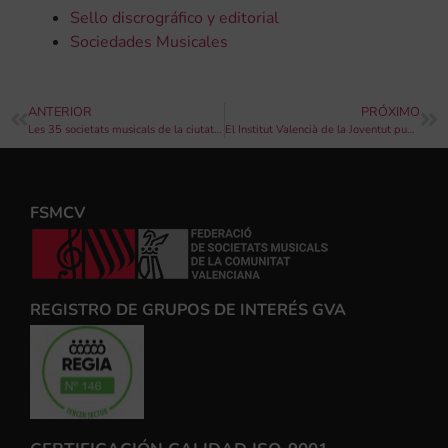
Sello discrográfico y editorial
Sociedades Musicales
ANTERIOR
PRÓXIMO
Les 35 societats musicals de la ciutat de València elegeixen Domingo Carles com a president comarcal per als pròxims quatre anys
El Institut Valencià de la Joventut publica la convocatoria del programa de oferta concertada en las modalidadades Viu l’Hivern y Viu l’Estiu para los años 2019 y 2020
FSMCV
REGISTRO DE GRUPOS DE INTERÉS GVA