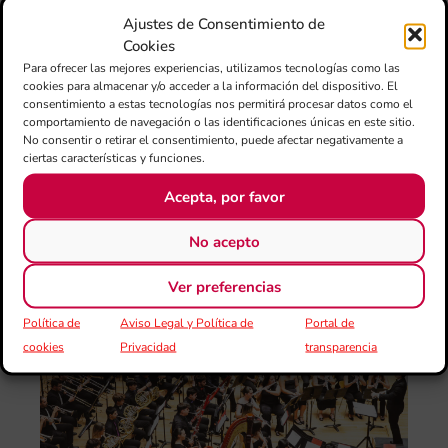
Val
Ajustes de Consentimiento de
LU
FE
Cookies
CE
Para ofrecer las mejores experiencias, utilizamos tecnologías como las
El 
cookies para almacenar y/o acceder a la información del dispositivo. El
consentimiento a estas tecnologías nos permitirá procesar datos como el
Au
comportamiento de navegación o las identificaciones únicas en este sitio.
Ba
No consentir o retirar el consentimiento, puede afectar negativamente a
Juv
ciertas características y funciones.
Tav
Val
Acepta, por favor
“L
Sa
No acepto
ten
Ver preferencias
La
Ba
Política de
Aviso Legal y Política de
Portal de
Sin
cookies
Privacidad
transparencia
de 
FS
ce
25
ani
con