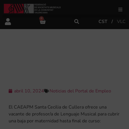
0
CST
VLC
FSMCV
Áreas de gestión
EL CAEAPM SANTA CECILIA DE
CULLERA BUSCA PROFESOR/A DE
LENGUAJE MUSICAL
Área educativa
Área artística
abril 10, 2024
Noticias del Portal de Empleo
Actualidad
El CAEAPM Santa Cecilia de Cullera ofrece una
vacante de profesor/a de Lenguaje Musical para cubrir
una baja por maternidad hasta final de curso:
Tienda