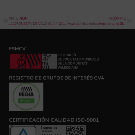
ANTERIOR
PRÓXIMO
LA ORQUESTA DE VALÈNCIA Y GARCÍA CALVO PRESENTAN UNA GALA DE ZARZUELA CON UNA ESMERADA SELECCIÓN DE GRANDES TÍTULOS
Acto de inicio del centenario de la SIUM de Montserrat
FSMCV
REGISTRO DE GRUPOS DE INTERÉS GVA
CERTIFICACIÓN CALIDAD ISO-9001