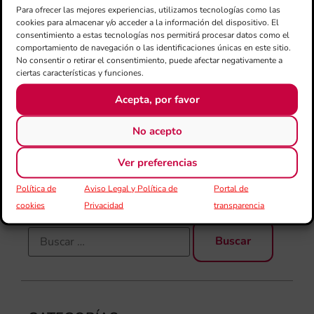
jó
Para ofrecer las mejores experiencias, utilizamos tecnologías como las
cookies para almacenar y/o acceder a la información del dispositivo. El
mú
consentimiento a estas tecnologías nos permitirá procesar datos como el
fo
comportamiento de navegación o las identificaciones únicas en este sitio.
la 
No consentir o retirar el consentimiento, puede afectar negativamente a
baj
ciertas características y funciones.
dir
de 
Acepta, por favor
Día
Gar
No acepto
una
qu
Ver preferencias
rec
Política de
Aviso Legal y Política de
Portal de
cookies
Privacidad
transparencia