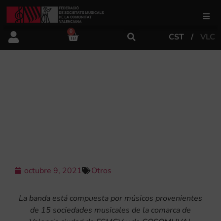
0
CST
VLC
FSMCV
Áreas de gestión
LA “BANDA SINFÓNICA CIUDAD DE
VALENCIA” DEBUTA EN LOS
JARDINES DEL PALAU DE LA
Área educativa
MÚSICA
Área artística
octubre 9, 2021
Otros
Actualidad
La banda está compuesta por músicos provenientes
Tienda
de 15 sociedades musicales de la comarca de