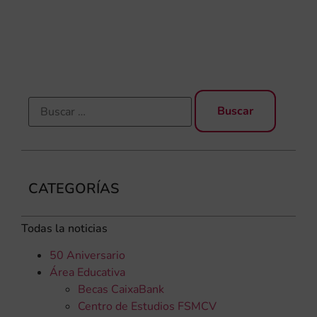
im
en
for
CATEGORÍAS
Todas la noticias
50 Aniversario
Área Educativa
Becas CaixaBank
Centro de Estudios FSMCV