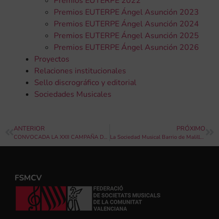
Premios EUTERPE 2022
Premios EUTERPE Ángel Asunción 2023
Premios EUTERPE Ángel Asunción 2024
Premios EUTERPE Ángel Asunción 2025
Premios EUTERPE Ángel Asunción 2026
Proyectos
Relaciones institucionales
Sello discrográfico y editorial
Sociedades Musicales
ANTERIOR
PRÓXIMO
CONVOCADA LA XXII CAMPAÑA DE CONCIERTOS DE INTERCAMBIOS MUSICALES
La Sociedad Musical Barrio de Malilla gana el I Concurso “Entrada de Bandas Ciudad de Valencia 2025”
FSMCV