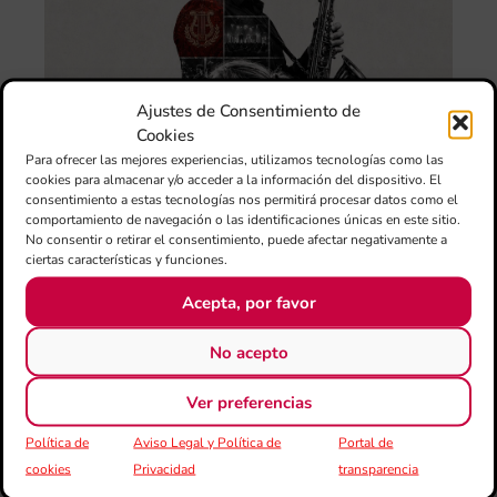
Au
de
Juv
“L
Sa
Ta
Ajustes de Consentimiento de
Val
Cookies
LU
Para ofrecer las mejores experiencias, utilizamos tecnologías como las
FE
cookies para almacenar y/o acceder a la información del dispositivo. El
CE
consentimiento a estas tecnologías nos permitirá procesar datos como el
El 
comportamiento de navegación o las identificaciones únicas en este sitio.
Au
No consentir o retirar el consentimiento, puede afectar negativamente a
Ba
ciertas características y funciones.
Juv
Acepta, por favor
Tav
Val
No acepto
“L
Sa
ten
Ver preferencias
Política de
Aviso Legal y Política de
Portal de
La
Ba
cookies
Privacidad
transparencia
Sin