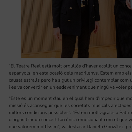
“El Teatre Real està molt orgullós d’haver acollit un conce
espanyols, en esta ocasió dels madrilenys. Estem amb els q
causat estralls però ha sigut un privilegi contemplar com 
i es va convertir en un esdeveniment que ningú va voler pe
“Este és un moment clau en el qual hem d’impedir que molt
missió és aconseguir que les societats musicals afectades 
millors condicions possibles”. “Estem molt agraïts a Patrim
d’organitzar un concert tan únic i emocionant com el que 
que valorem moltíssim”, va destacar Daniela González, pre