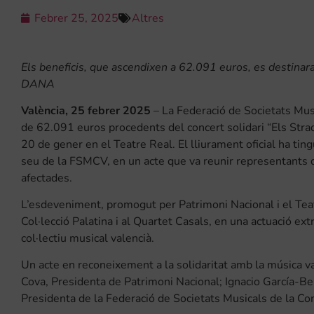
Febrer 25, 2025
Altres
Els beneficis, que ascendixen a 62.091 euros, es destinara
DANA
València, 25 febrer 2025
– La Federació de Societats Mus
de 62.091 euros procedents del concert solidari “Els Stra
20 de gener en el Teatre Real. El lliurament oficial ha ting
seu de la FSMCV, en un acte que va reunir representants d
afectades.
L’esdeveniment, promogut per Patrimoni Nacional i el Teatr
Col·lecció Palatina i al Quartet Casals, en una actuació ex
col·lectiu musical valencià.
Un acte en reconeixement a la solidaritat amb la música va
Cova, Presidenta de Patrimoni Nacional; Ignacio García-Be
Presidenta de la Federació de Societats Musicals de la Co