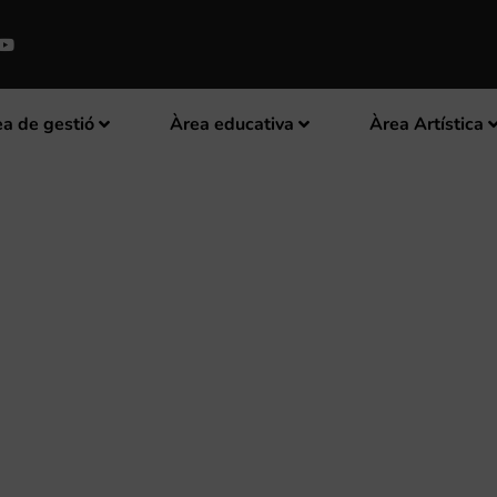
a de gestió
Àrea educativa
Àrea Artística
 TEATRE REAL ENTREGUEN A L
STRADIVARIUS PER LA DANA