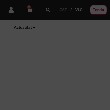
0
CST
VLC
Tenda
Actualitat
A FSMCV ELS