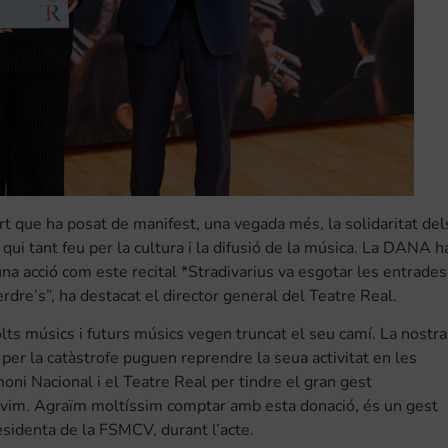
rt que ha posat de manifest, una vegada més, la solidaritat del
ui tant feu per la cultura i la difusió de la música. La DANA h
una acció com este recital *Stradivarius va esgotar les entrades
rdre’s”, ha destacat el director general del Teatre Real.
s músics i futurs músics vegen truncat el seu camí. La nostra
per la catàstrofe puguen reprendre la seua activitat en les
oni Nacional i el Teatre Real per tindre el gran gest
vivim. Agraïm moltíssim comptar amb esta donació, és un gest
sidenta de la FSMCV, durant l’acte.