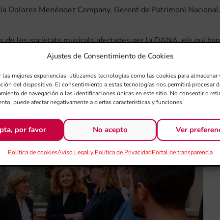
aría Dolores Menéndez Company, Gerent de Patrimoni Nacional
s de les societats musicals afectades per la DANA, els qui han
·lacions i a la reactivació de la seua activitat musical.
Ajustes de Consentimiento de Cookies
r las mejores experiencias, utilizamos tecnologías como las cookies para almacenar 
ación del dispositivo. El consentimiento a estas tecnologías nos permitirá procesar
miento de navegación o las identificaciones únicas en este sitio. No consentir o retir
nto, puede afectar negativamente a ciertas características y funciones.
pta, por favor
No acepto
Ver preferen
Política de cookies
Aviso Legal y Política de Privacidad
Portal de transparencia