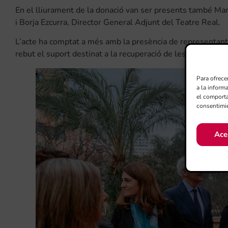
En el lliurament de la donació van ser presents també M
i Borja Ezcurra, Director General Adjunt del Teatre Real.
L’acte ha comptat a més amb la presència de representant
rebut el suport destinat a la recuperació de les seues instal
Para ofrece
a la inform
el comporta
consentimie
Ace