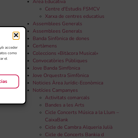
Àrea Educativa
,
Centre d'Estudis FSMCV
Xarxa de centres educatius
Assemblees Generals
Assemblees Generals
Banda Sinfònica de dones
Certàmens
y/o acceder
Coleccions «Bitàcora Musical»
 datos como
ar el
Convocatòries Públiques
Jove Banda Simfònica
Jove Orquestra Simfònica
cias
Noticies Àrea Jurídic-Econòmica
Notícies Campanyes
Activitats comarcals
Bandes a les Arts
Cicle Concerts Música a la Llum –
CaixaBank
Cicle de Cambra Alqueria Julià
Cicle de Concerts Bankia d