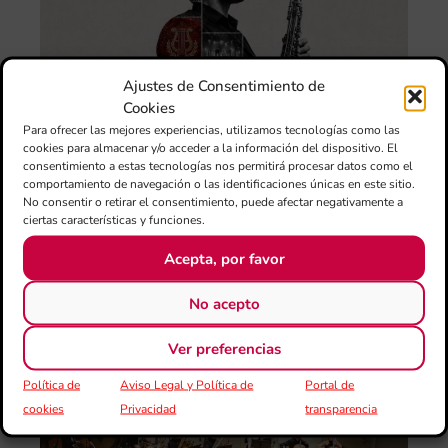
III
Au
de
Juv
“L
Ajustes de Consentimiento de
Sa
Cookies
Ta
Val
Para ofrecer las mejores experiencias, utilizamos tecnologías como las
LU
cookies para almacenar y/o acceder a la información del dispositivo. El
consentimiento a estas tecnologías nos permitirá procesar datos como el
FE
comportamiento de navegación o las identificaciones únicas en este sitio.
CE
No consentir o retirar el consentimiento, puede afectar negativamente a
El 
ciertas características y funciones.
Au
Ba
Acepta, por favor
Juv
Tav
No acepto
Val
“L
Ver preferencias
Sa
ten
Política de
Aviso Legal y Política de
Portal de
cookies
Privacidad
transparencia
La
Ba