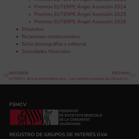
Premios EUTERPE Ángel Asunción 2024
Premios EUTERPE Ángel Asunción 2025
Premios EUTERPE Ángel Asunción 2026
Proyectos
Relaciones institucionales
Sello discrográfico y editorial
Sociedades Musicales
ANTERIOR
PRÓXIMO
La FSMCV abre la convocatoria para seleccionar a las nuevas componentes de la Banda de Dones 2019
Les societats musicals de L’Alcoià-Comtat reelegeixen José Miguel Pascual com a president comarcal per als pròxims quatre anys
FSMCV
REGISTRO DE GRUPOS DE INTERÉS GVA