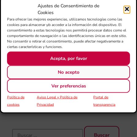
la
Ajustes de Consentimiento de
sin
Cookies
Fer
Para ofrecer las mejores experiencias, utilizamos tecnologías como las
Fe
cookies para almacenar y/o acceder a la información del dispositivo. El
Má
consentimiento a estas tecnologías nos permitirá procesar datos como el
jó
comportamiento de navegación o las identificaciones únicas en este sitio.
mú
No consentir o retirar el consentimiento, puede afectar negativamente a
fo
ciertas características y funciones.
la 
Acepta, por favor
baj
dir
No acepto
de 
Día
Gar
Ver preferencias
una
Política de
Aviso Legal y Política de
Portal de
qu
rec
cookies
Privacidad
transparencia