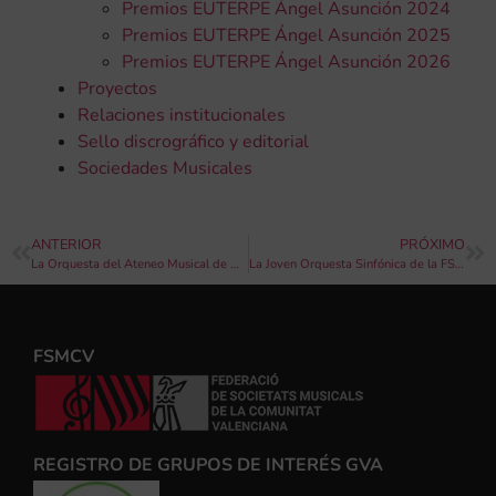
Premios EUTERPE Ángel Asunción 2024
Premios EUTERPE Ángel Asunción 2025
Premios EUTERPE Ángel Asunción 2026
Proyectos
Relaciones institucionales
Sello discrográfico y editorial
Sociedades Musicales
ANTERIOR
PRÓXIMO
La Orquesta del Ateneo Musical de Cullera estrenará La Lledonereta, primer premio del I Concurso de Composición Internacional Emili Giménez Bou
La Joven Orquesta Sinfónica de la FSMCV actúa ante maestros de todo el mundo en el Congreso Internacional de Directores
FSMCV
REGISTRO DE GRUPOS DE INTERÉS GVA