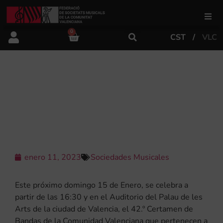
0
CST
VLC
FSMCV
Áreas de gestión
SM LA ENTUSIASTA 42 CERTAMEN
DE BANDAS DE MÚSICA DE LA
COMUNIDAD VALENCIANA
Área educativa
Área artística
enero 11, 2023
Sociedades Musicales
Actualidad
Este próximo domingo 15 de Enero, se celebra a
partir de las 16:30 y en el Auditorio del Palau de les
Arts de la ciudad de Valencia, el 42.º Certamen de
Tienda
Bandas de la Comunidad Valenciana que pertenecen a