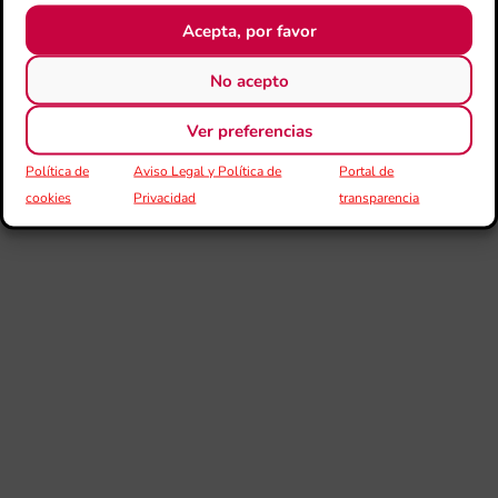
de 
Acepta, por favor
FS
ce
25
No acepto
ani
con
Ver preferencias
es
la
sin
Política de
Aviso Legal y Política de
Portal de
Fer
cookies
Privacidad
transparencia
Fe
Má
jó
mú
fo
la 
baj
dir
de 
Día
Gar
una
qu