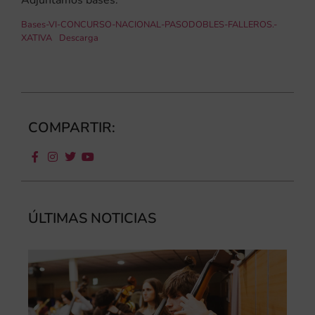
Bases-VI-CONCURSO-NACIONAL-PASODOBLES-FALLEROS.-
XATIVA
Descarga
COMPARTIR:
ÚLTIMAS NOTICIAS
Ca
au
do
la
par