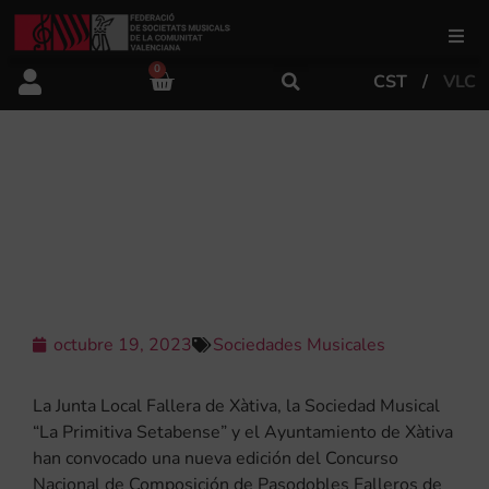
0
CST
VLC
FSMCV
Áreas de gestión
VI EDICIÓN DEL CONCURSO
NACIONAL DE PASODOBLES
FALLEROS DE XÀTIVA
Área educativa
Área artística
octubre 19, 2023
Sociedades Musicales
Actualidad
La Junta Local Fallera de Xàtiva, la Sociedad Musical
“La Primitiva Setabense” y el Ayuntamiento de Xàtiva
han convocado una nueva edición del Concurso
Tienda
Nacional de Composición de Pasodobles Falleros de