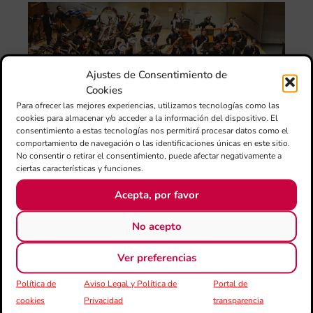
La
Ba
Sin
de 
FS
ce
Ajustes de Consentimiento de
25
Cookies
ani
Para ofrecer las mejores experiencias, utilizamos tecnologías como las
con
cookies para almacenar y/o acceder a la información del dispositivo. El
es
consentimiento a estas tecnologías nos permitirá procesar datos como el
la
comportamiento de navegación o las identificaciones únicas en este sitio.
sin
No consentir o retirar el consentimiento, puede afectar negativamente a
Fer
ciertas características y funciones.
Fe
Má
Acepta, por favor
jó
mú
No acepto
fo
la 
Ver preferencias
baj
dir
Política de
Aviso Legal y Política de
Portal de
de 
cookies
Privacidad
transparencia
Día