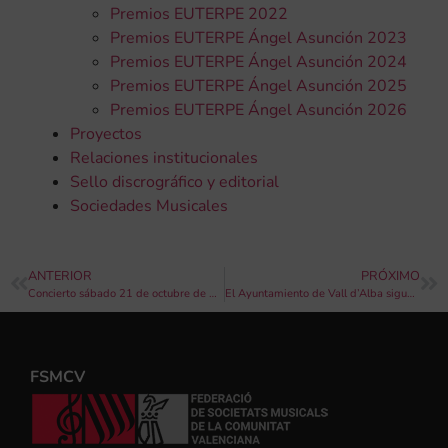
Premios EUTERPE 2022
Premios EUTERPE Ángel Asunción 2023
Premios EUTERPE Ángel Asunción 2024
Premios EUTERPE Ángel Asunción 2025
Premios EUTERPE Ángel Asunción 2026
Proyectos
Relaciones institucionales
Sello discrográfico y editorial
Sociedades Musicales
ANTERIOR
PRÓXIMO
Concierto sábado 21 de octubre de 2023 en el Centro Cultural “El Teular” de la Sociedad Ateneu Musical de Cocentaina
El Ayuntamiento de Vall d’Alba sigue impulsando la labor de la Asociación Musical Valldalbense y asume el coste del uniforme de sus 60 músicos
FSMCV