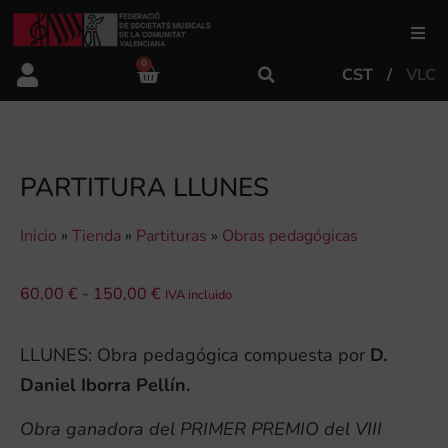
0
CST
VLC
FSMCV
Áreas de gestión
PARTITURA LLUNES
Área educativa
Inicio
»
Tienda
»
Partituras
»
Obras pedagógicas
Área artística
60,00
€
-
150,00
€
IVA incluido
Actualidad
LLUNES: Obra pedagógica compuesta por
D.
Daniel Iborra Pellín.
Tienda
Obra ganadora del PRIMER PREMIO del VIII