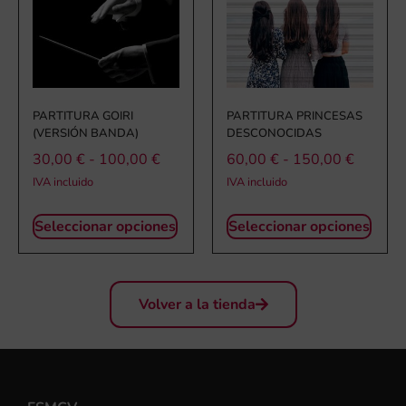
PARTITURA GOIRI
PARTITURA PRINCESAS
(VERSIÓN BANDA)
DESCONOCIDAS
30,00
€
-
100,00
€
60,00
€
-
150,00
€
IVA incluido
IVA incluido
Seleccionar opciones
Seleccionar opciones
Volver a la tienda