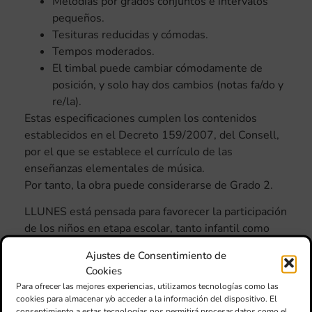
Melodías por grados conjuntos e intervalos
pequeños.
Tesituras reducidas y cómodas.
Tempos moderados.
El timbal puede cambiar cómodamente de
posición, y solo hay dos cambios (notas fa/do y
re/la).
Estas especificaciones cumplen los contenidos
establecidos en el Decreto 159/2007, del Consell,
por el que se establece el currículo de las
enseñanzas elementales de música.
Por tanto, la obra puede considerarse de Grado 2.
LLUNES está pensada para favorecer la participación
de los niños en etapa escolar, tanto infantil como
educación primaria. Las tres propuestas de
Ajustes de Consentimiento de
participación activa son progresivas y acumulativas
Cookies
según la edad.
Para ofrecer las mejores experiencias, utilizamos tecnologías como las
cookies para almacenar y/o acceder a la información del dispositivo. El
• Infantil y primer ciclo de primaria (hasta 7 años):
consentimiento a estas tecnologías nos permitirá procesar datos como el