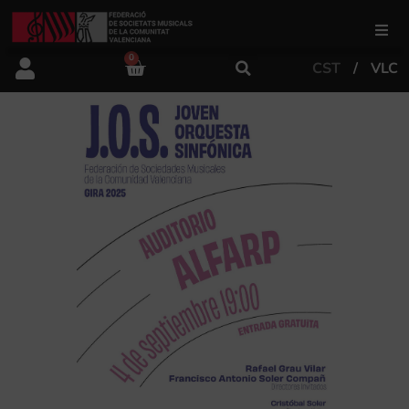
0
CST
VLC
FSMCV
Àrea de gestió
Àrea educativa
Àrea Artística
Actualitat
Tenda