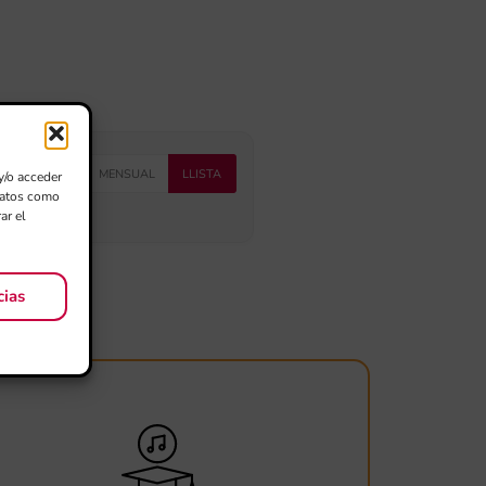
MENSUAL
LLISTA
y/o acceder
 datos como
ar el
cias