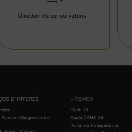
Directori de conservatoris
ÇOS D´INTERÉS
+ FSMCV
cante
Covid 19
i Palau de Congressos de
Ajuda DANA-24
Portal de Transparència
la Música València