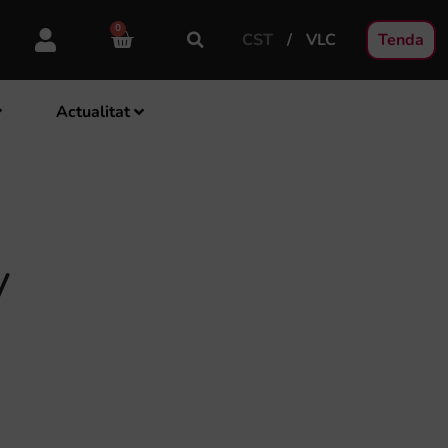
0
CST
VLC
Tenda
Actualitat
V