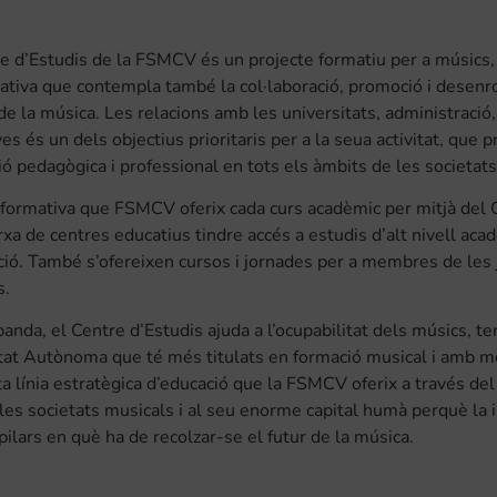
e d’Estudis de la FSMCV és un projecte formatiu per a músics, d
iativa que contempla també la col·laboració, promoció i desenro
de la música. Les relacions amb les universitats, administració, 
es és un dels objectius prioritaris per a la seua activitat, que pre
ó pedagògica i professional en tots els àmbits de les societats
a formativa que FSMCV oferix cada curs acadèmic per mitjà del 
rxa de centres educatius tindre accés a estudis d’alt nivell acad
ió. També s’ofereixen cursos i jornades per a membres de les j
s.
banda, el Centre d’Estudis ajuda a l’ocupabilitat dels músics, t
at Autònoma que té més titulats en formació musical i amb m
ta línia estratègica d’educació que la FSMCV oferix a través de
 les societats musicals i al seu enorme capital humà perquè la in
pilars en què ha de recolzar-se el futur de la música.