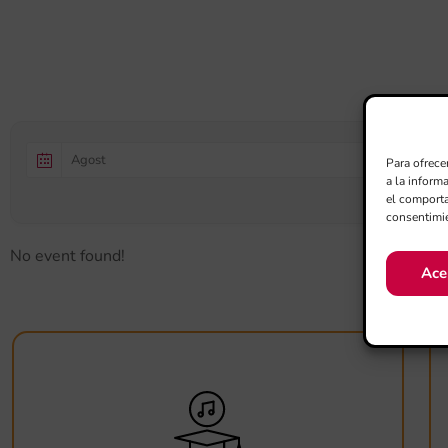
Para ofrece
a la inform
el comporta
consentimie
No event found!
Ace