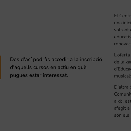
El Centr
una inic
voltant 
educativ
renovaci
L’ofert
Des d'ací podràs accedir a la inscripció
de la xa
d'aquells cursos en actiu en què
d’Educac
pugues estar interessat.
musical
D’altra 
Comunit
això, es
afegit a
són els 