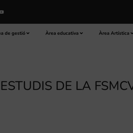
a de gestió
Àrea educativa
Àrea Artística
’ESTUDIS DE LA FSMC