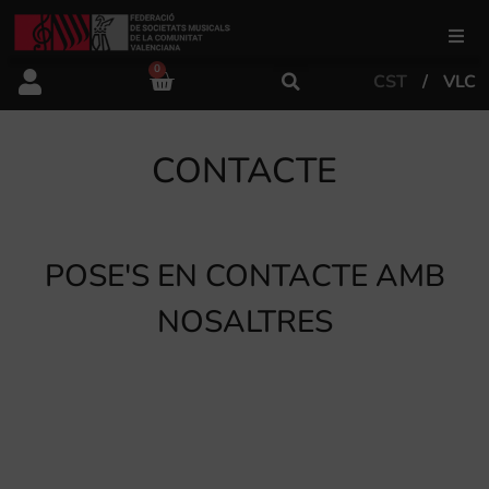
0
CST
VLC
FSMCV
CONTACTE
Àrea de gestió
Àrea educativa
POSE'S EN CONTACTE AMB
Àrea Artística
NOSALTRES
Actualitat
Tenda