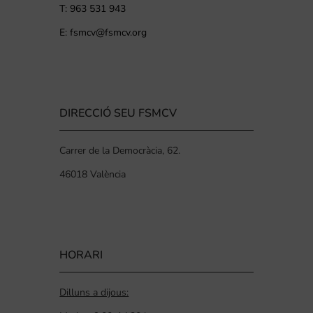
T: 963 531 943
E: fsmcv@fsmcv.org
DIRECCIÓ SEU FSMCV
Carrer de la Democràcia, 62.
46018 València
HORARI
Dilluns a dijous: